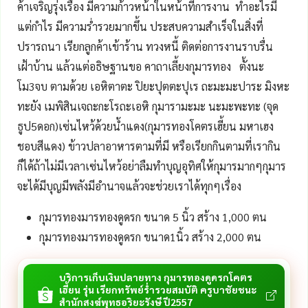
ค้าเจริญรุ่งเรือง มีความก้าวหน้าในหน้าที่การงาน ทำอะไรมี
แต่กำไร มีความร่ำรวยมากขึ้น ประสบความสำเร็จในสิ่งที่
ปรารถนา เรียกลูกค้าเข้าร้าน ทวงหนี้ ติดต่อการงานราบรื่น
เฝ้าบ้าน แล้วแต่อธิษฐานขอ คาถาเลี้ยงกุมารทอง ตั้งนะ
โม3จบ ตามด้วย เอหิตาตะ ปิยะปุตตะปุเร ถะมะมะปาระ มิงหะ
ทะยัง เมพิสินเจถะกะโรถะเอหิ กุมารามะมะ นะมะพะทะ (จุด
ธูป5ดอก)เซ่นไหว้ด้วยน้ำแดง(กุมารทองโคตรเฮี้ยน มหาเฮง
ชอบสีแดง) ข้าวปลาอาหารตามที่มี หรือเรียกกินตามที่เรากิน
ก็ได้ถ้าไม่มีเวลาเซ่นไหว้อย่าลืมทำบุญอุทิศให้กุมารมากๆกุมาร
จะได้มีบุญมีพลังมีอำนาจแล้วจะช่วยเราได้ทุกๆเรื่อง
กุมารทองมารทองดูดรก ขนาด 5 นิ้ว สร้าง 1,000 ตน
กุมารทองมารทองดูดรก ขนาด1นิ้ว สร้าง 2,000 ตน
บริการเก็บเงินปลายทาง กุมารทองดูดรกโคตร
เฮี้ยน รุ่น เรียกทรัพย์ร่ำรวยสมบัติ ครูบาชัยชนะ
สำนักสงฆ์พุทธอริยะรังษี ปี2557