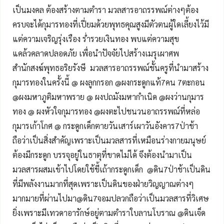
เป็นมงคล ต้องสร้างตามตำรา มวลสารอาถรรพณ์ต่างๆต้อง
ครบจะได้กุมารทองที่เปี่ยมด้วยพุทธคุณสูงมีตัวตนผู้ใดเลี้ยงไว้มี
แต่ความเจริญรุ่งเรือง ร่ำรวยเงินทอง พบแต่ความสุข
แคล้วคลาดปลอดภัย เพื่อนำปัจจัยไปสร้างเมรุเผาศพ
สำนักสงฆ์พุทธอริยรังษี มวลสารอาถรรพณ์ชั้นครูที่นำมาสร้าง
กุมารทองในครั้งนี้ @ ผงลูกกรอก @ผงกระดูกแท้7คน 7ตะกอน
@ผงมหาภูติมหาพราย @ ผงปถมังมหากำเนิด @ผงว่านกุมาร
ทอง @ ผงหัวใจกุมารทอง @ผงตะไปชนวนอาถรรพณ์ที่หล่อ
กุมารเก้าโกศ @ กระดูกเด็กตายวันเสาร์เผาวันอังคาร7ป่าช้า
ถือว่าเป็นสิ่งสำคัญเพราะเป็นมวลสารที่เหมือนร่างกายมนุษย์
ต้องมีกระดูก บรรจุอยู่ในธาตุที่ขาดไม่ได้ จึงต้องนำมาเป็น
มวลสารผสมเข้าไปโดยใช้ขี้เถ้ากระดูกเด็ก @ดิน7ป่าช้าเป็นดิน
ที่มีพลังงานมากที่สุดเพราะเป็นดินของฝ่ายวิญญาณต่างๆ
มากมายที่ผ่านไปมา@ดิน7จอมปลวกถือว่าเป็นมวลสารที่วิเศษ
ยิ่งเพราะมีเทวดาอารักษ์อยู่ตามตำราใบลานโบราณ @ดินเจ็ด