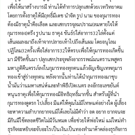
เพื่อให้มาสร้างบารมี ท่านได้ทำการปลุกเสกด้วยเวทวิทยาคม
โดยการตั้งธาตุให้มีฤทธิ์มีเดช นำจิต รูป นาม ของกุมารทอง
ต้องมีธาตุน้ำคือเลือด และเสกบรรจุลมปราณ(ลมหายใจให้
กุมารทอง)ตรึง รูปนาม ธาตุ4 ขันธ์5ใส่อาการ32ไล่ตั้งแต่
เส้นผมลงมาถึงเท้าจากปลายเท้าไปถึงเส้นผม โดยอนุโลม
ปฏิโลม32ครั้งเพื่อใส่อาการ32ให้ครบเพื่อให้กุมารทองเกิดขึ้น
มา มีชีวิตขึ้นมา ปลุกเสกประจุพลังอาถรรพณ์มนตรานพสูตร
มหาภูติคืนครรภ์ลงในกุมารทองทุกตนแล้วอัญเชิญเทพกุมาร
ทองเข้าสู่ร่างทุกตน หลังจากนั้นท่านได้นำกุมารทองมาชุบ
น้ำมันว่านมหาเสน่ห์และทำพิธีเปิดเนตร ลงอักระเลขยันต์
หนุนธาตุเพื่อให้กุมารทองมีอิทธิฤทธิ์มากขึ้น สำหรับผู้ที่นำ
กุมารทองดูดรก ไปเลี้ยง มีแต่ให้คุณไม่มีโทษแต่อย่างใด ผู้เลี้ยง
จะหาความลำบากยากจนมิได้เลยไม่มีคำว่า อด อยาก ยากจนจะ
มีกินมีใช้ตลอดชีวิตไม่มีวันหมด เพื่อช่วยให้พ่อใหม่ แม่ใหม่ทำ
ธุรกิจจะหยิบจะจับอะไรเป็นเงินเป็นทองทำมาค้าคล่องธุรกิจการ