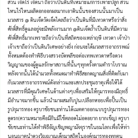
สวน เจ็ดไร่ เจ็ดนา ถือว่าเป็นดินที่เหมาะแก่การเพาะปลูก สวน
ไหนไร่ไหนผลิดอกออกผลมากเอาดินนั้นของสวนนั้นมาเป็น
มวลสาร @ ดินเจ็ดวัดเจ็ดไคลถือว่าเป็นดินที่มีเทวดาหรือว่าสิ่ง
ศักดิ์สิทธิ์ดูแลอยู่จะมีพลังงานมาก @ดินเจ็ดถ้ำเป็นดินที่มีความ
ศักดิ์สิทธิ์มากเพราะถือว่าเป็นที่สถิตของเหล่าฤษี เทวดา เจ้าป่า
เจ้าเขาถือว่าเป็นดินวิเศษอย่างยิ่ง ก่อนจะได้มวลสารอาถรรพณ์
ทั้งหมดต้องทำพิธีบวงสรวงบัดพลีขอต่อเทพเทวดาหรือดวง
วิญญาณของผู้ดูแลรักษาสถานที่นั้นๆทุกครั้งตามตำราโบราณ
หลังจากนั้นได้นำมวลทั้งหมดมาทำพิธีสะกดญาณสิ่งที่ติดกับมา
กับมวลสารอาถรรพณ์ดังกล่าวและเสกประชุมธาตุเพื่อให้ได้
มวลสารที่มีคุณวิเศษในด้านต่างๆเพื่อเสริมให้กุมารทองมีฤทธิ์
มีอำนาจมากขึ้น แล้วนำมาผสมกับปูนเปลือกหอยเพื่อปั้นเป็น
รูปกุมารทอง ครูบาชัยชนะท่านได้เมตตาออกแบบรูปกุมารทอง
ดูดรก(ความหมายคือมีกินมีใช้ตลอดไม่อดอยาก ยากเข็ญ) ครูบา
ชัยชนะท่านได้ทำพิธีอัญเชิญพญามัจจุราชในยมโลกเพื่อให้ท่า
นอนุญาตนำดวงวิญญาณเด็กมาสถิตในองค์กุมารทองทุกตน