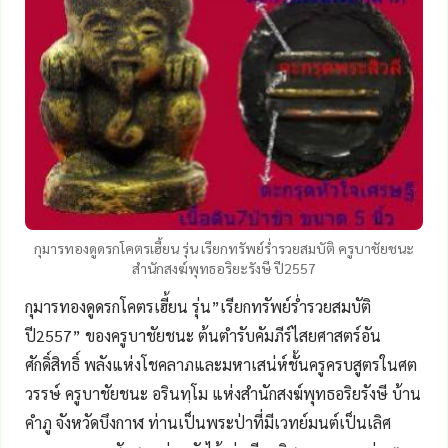
กุมารทองดูดรกโคตรเฮี้ยน รุ่น เรียกทรัพย์ร่ำรวยสมบัติ ครูบาชัยชนะ
สำนักสงฆ์พุทธอริยะรังษี ปี2557
กุมารทองดูดรกโคตรเฮี้ยน รุ่น”เรียกทรัพย์ร่ำรวยสมบัติ
ปี2557” ของครูบาชัยชนะ ต้นตำรับคัมภีร์ไสยศาสตร์อัน
ศักดิ์สิทธิ์ พลังแห่งโชคลาภและมหาเสน่ห์ชั้นครูครบสูตรในศต
วรรษ์ ครูบาชัยชนะ อรินทฺโม แห่งสำนักสงฆ์พุทธอริยรังษี บ้าน
คำภู จังหวัดบึงกาฬ ท่านเป็นพระป่าที่มีเวทย์มนต์เป็นเลิศ