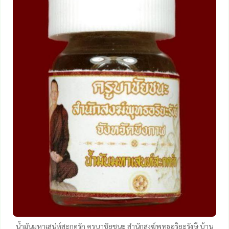
น้ำมันมหาเสน่ห์สะกดรัก ครูบาชัยชนะ สำนักสงฆ์พุทธอริยะรังษี บ้าน