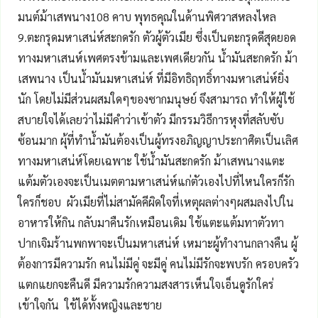
มนต์ม้าเสพนาง108 คาบ พุทธคุณในด้านพิศวาสหลงไหล
9.ตะกรุดมหาเสน่ห์สะกดรัก ตัวผู้ตัวเมีย ซึ่งเป็นตะกรุดดีสุดยอด
ทางมหาเสนห์เพศตรงข้ามและเพศเดียวกัน น้ำมันสะกดรัก ม้า
เสพนาง เป็นน้ำมันมหาเสน่ห์ ที่มีอิทธิฤทธิ์ทางมหาเสน่ห์ยิ่ง
นัก โดยไม่มีส่วนผสมใดๆของซากมนุษย์ จึงสามารถ ทำให้ผู้ใช้
สบายใจได้เลยว่าไม่มีคำว่าเข้าตัว มีกรรมวิธีการหุงที่สลับซับ
ซ้อนมาก ผุ้ที่ทำน้ำมันต้องเป็นผู้ทรงอภิญญาประกาศิตเป็นเลิศ
ทางมหาเสน่ห์โดยเฉพาะ ใช้น้ำมันสะกดรัก ม้าเสพนางแตะ
แต้มตัวเองจะเป็นเมตตามหาเสน่ห์แก่ตัวเองไปที่ไหนใครก็รัก
ใครก็ชอบ ผัวเมียที่ไม่สามัคคีผิดใจที่เหตุผลต่างๆผสมลงไปใน
อาหารให้กิน กลับมาคืนรักเหมือนเดิม ใช้แตะแต้มทาตัวทา
ปากเจิมร้านพกพาจะเป็นมหาเสน่ห์ เหมาะผู้ทำงานกลางคืน ผู้
ต้องการมีความรัก คนไม่มีคู่ จะมีคู่ คนไม่มีรักจะพบรัก ครอบครัว
แตกแยกจะคืนดี มีความรักความสงสารเห็นใจเอ็นดูรักใคร่
เข้าใจกัน ใช้ได้ทั้งหญิงและชาย