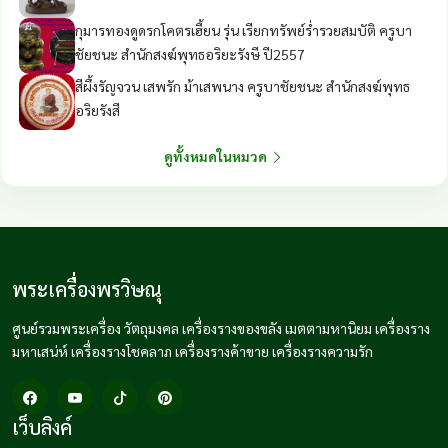
กุมารทองดูดรกโคตรเฮี้ยน รุ่น เรียกทรัพย์ร่ำรวยสมบัติ ครูบา
ชัยชนะ สำนักสงฆ์พุทธอริยะรังษี ปี2557
สีผึ้งรัญจวน เสพรัก ม้าเสพนาง ครูบาชัยชนะ สำนักสงฆ์พุทธ
อริยรังสี
ดูทั้งหมดในหมวด
พระเครื่องพรวิษณุ
ศูนย์รวมพระเครื่อง วัตถุมงคล เครื่องรางของขลัง เมตตามหานิยม เครื่องราง
มหาเสน่ห์ เครื่องรางโชคลาภ เครื่องรางค้าขาย เครื่องรางความรัก
เว็บลิงค์