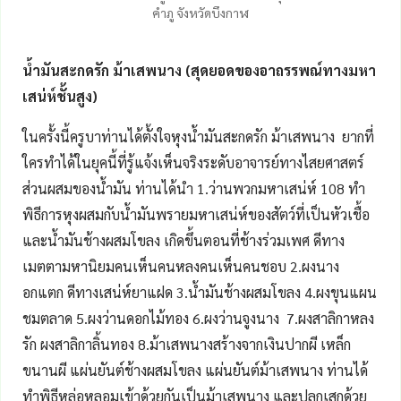
คำภู จังหวัดบึงกาฬ
น้ำมันสะกดรัก ม้าเสพนาง (สุดยอดของอาถรรพณ์ทางมหา
เสน่ห์ชั้นสูง)
ในครั้งนี้ครูบาท่านได้ตั้งใจหุงน้ำมันสะกดรัก ม้าเสพนาง ยากที่
ใครทำได้ในยุคนี้ที่รู้แจ้งเห็นจริงระดับอาจารย์ทางไสยศาสตร์
ส่วนผสมของน้ำมัน ท่านได้นำ 1.ว่านพวกมหาเสน่ห์ 108 ทำ
พิธีการหุงผสมกับน้ำมันพรายมหาเสน่ห์ของสัตว์ที่เป็นหัวเชื้อ
และน้ำมันช้างผสมโขลง เกิดขึ้นตอนที่ช้างร่วมเพศ ดีทาง
เมตตามหานิยมคนเห็นคนหลงคนเห็นคนชอบ 2.ผงนาง
อกแตก ดีทางเสน่ห์ยาแฝด 3.น้ำมันช้างผสมโขลง 4.ผงขุนแผน
ชมตลาด 5.ผงว่านดอกไม้ทอง 6.ผงว่านจูงนาง 7.ผงสาลิกาหลง
รัก ผงสาลิกาลิ้นทอง 8.ม้าเสพนางสร้างจากเงินปากผี เหล็ก
ขนานผี แผ่นยันต์ช้างผสมโขลง แผ่นยันต์ม้าเสพนาง ท่านได้
ทำพิธีหล่อหลอมเข้าด้วยกันเป็นม้าเสพนาง และปลุกเสกด้วย