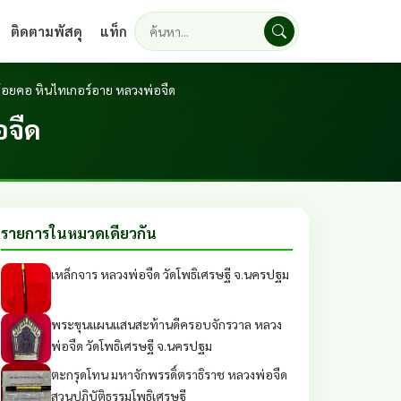
ติดตามพัสดุ
แท็ก
ค้นหา
ห้อยคอ หินไทเกอร์อาย หลวงพ่อจืด
อจืด
รายการในหมวดเดียวกัน
เหล็กจาร หลวงพ่อจืด วัดโพธิเศรษฐี จ.นครปฐม
พระขุนแผนแสนสะท้านดีครอบจักรวาล หลวง
พ่อจืด วัดโพธิเศรษฐี จ.นครปฐม
ตะกรุดโทน มหาจักพรรดิ์ตราธิราช หลวงพ่อจืด
สวนปฏิบัติธรรมโพธิเศรษฐี