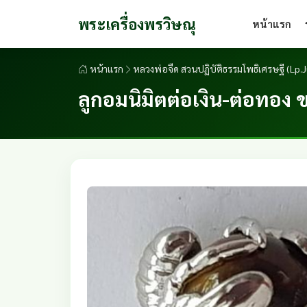
พระเครื่องพรวิษณุ
หน้าแรก
หน้าแรก
หลวงพ่อจืด สวนปฏิบัติธรรมโพธิเศรษฐี (L
ลูกอมนิมิตต่อเงิน-ต่อทอง