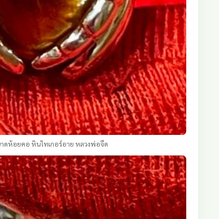
ขนาดห้อยคอ หินไทเกอร์อาย หลวงพ่อจืด