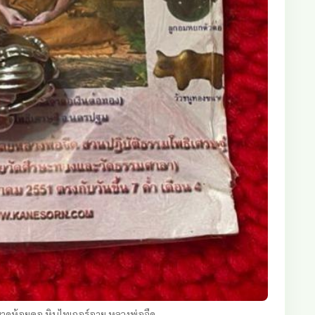
ขนาดห้อยคอ หินไทเกอร์อาย หลวงพ่อจืด