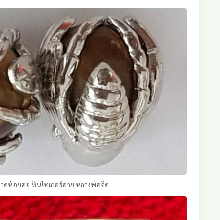
ขนาดห้อยคอ หินไทเกอร์อาย หลวงพ่อจืด