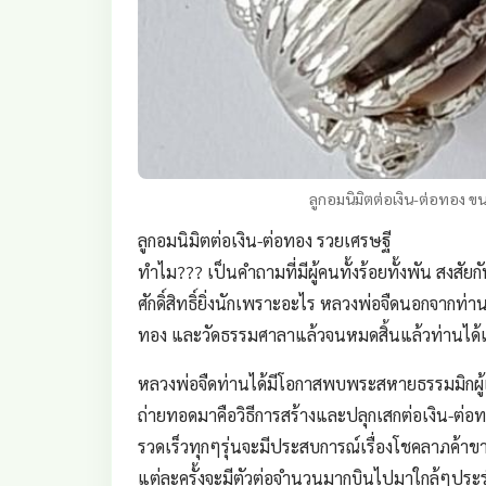
ลูกอมนิมิตต่อเงิน-ต่อทอง 
ลูกอมนิมิตต่อเงิน-ต่อทอง รวยเศรษฐี
ทำไม??? เป็นคำถามที่มีผู้คนทั้งร้อยทั้งพัน สงสั
ศักดิ์สิทธิ์ยิ่งนักเพราะอะไร หลวงพ่อจืดนอกจากท
ทอง และวัดธรรมศาลาแล้วจนหมดสิ้นแล้วท่านได้เดิ
หลวงพ่อจืดท่านได้มีโอกาสพบพระสหายธรรมมิกผู้แก
ถ่ายทอดมาคือวิธีการสร้างและปลุกเสกต่อเงิน-ต่อ
รวดเร็วทุกๆรุ่นจะมีประสบการณ์เรื่องโชคลาภค้าขา
แต่ละครั้งจะมีตัวต่อจำนวนมากบินไปมาใกล้ๆประรำ