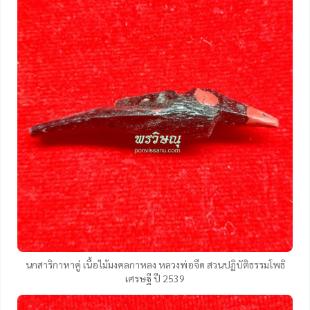
นกสาริกาหาคู่ เนื้อไม้มงคลกาหลง หลวงพ่อจืด สวนปฏิบัติธรรมโพธิ
เศรษฐี ปี 2539