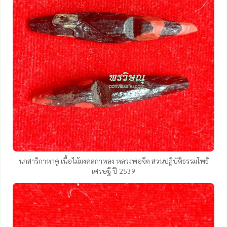
นกสาริกาหาคู่ เนื้อไม้มงคลกาหลง หลวงพ่อจืด สวนปฏิบัติธรรมโพธิ
เศรษฐี ปี 2539