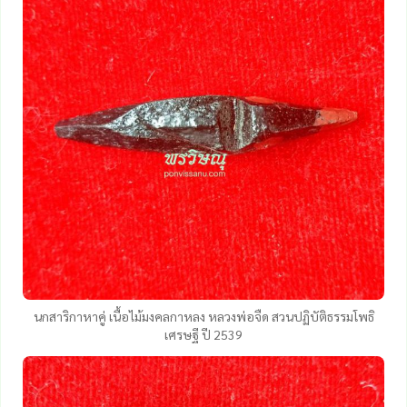
นกสาริกาหาคู่ เนื้อไม้มงคลกาหลง หลวงพ่อจืด สวนปฏิบัติธรรมโพธิ
เศรษฐี ปี 2539