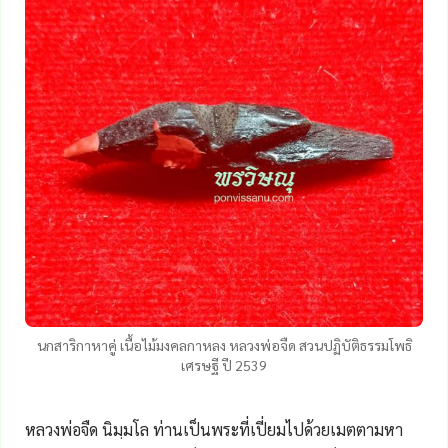
นกสาริกาหาคู่ เนื้อไม้มงคลกาหลง หลวงพ่อจืด สวนปฏิบัติธรรมโพธิ
เศรษฐี ปี 2539
หลวงพ่อจืด นิมฺมโล ท่านเป็นพระที่เปี่ยมไปด้วยเมตตามหา