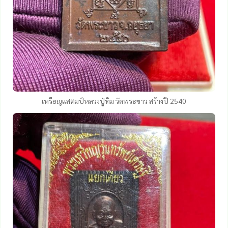
เหรียญแสตมป์หลวงปู่ทิม วัดพระขาว สร้างปี 2540