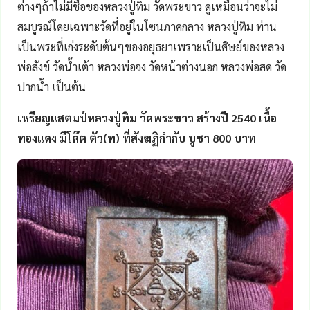
ต่างๆถ้าไม่มีชื่อของหลวงปู่ทิม วัดพระขาว ดูเหมือนว่าจะไม่
สมบูรณ์โดยเฉพาะวัดที่อยู่ในโซนภาคกลาง หลวงปู่ทิม ท่าน
เป็นพระที่เก่งระดับต้นๆของอยุธยาเพราะเป็นศิษย์ของหลวง
พ่อสังข์ วัดน้ำเต้า หลวงพ่อจง วัดหน้าต่างนอก หลวงพ่อสด วัด
ปากน้ำ เป็นต้น
เหรียญแสตมป์หลวงปู่ทิม วัดพระขาว สร้างปี 2540 เนื้อ
ทองแดง มีโค๊ต ตัว(ท) ที่สังฆฏิกำกับ บูชา 800 บาท