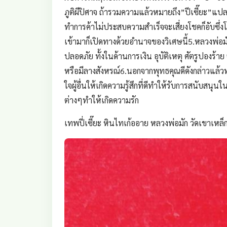
ภูติผีปิศาจ ถ้ารวมความแล้วหมายถึง”ปีเซี๊ยะ”แป
ทำการค้าไม่ประสบความสำเร็จจะเสี่ยงโชคก็อับซึ่งโชค
เข้ามาก็เปิดทางด้วยอำนาจของวิเศษนี้5.หลวงพ่อมั
ปลอดภัย ทั้งในด้านการเงิน อุบัติเหตุ ศัตรูปองร
หรือมีลางสังหรณ์6.นอกจากพุทธคุณดีดังกล่าวแล้
ใจผู้อื่นให้เกิดความรู้สึกที่ดีทำให้รับการสนับส
ต่างๆทำให้เกิดความรัก
เทพปี่เซี๊ยะ หินไทเก้ออาย หลวงพ่อมัก วัดเขาเห