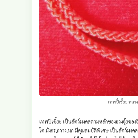
เทพปี่เซี๊ยะ หลว
เทพปีเซี๊ยะ เป็นสัตว์มงคลตามหลักของฮวงจุ้ยของจีน
โต,มังกร,กวาง,นก มีคุณสมบัติพิเศษ เป็นสัตว์มงคลเร