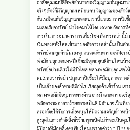
อาศัยคุณสมบัติทิพย์อำนาจของวิญญาณชั้นสูงมาปร
จริงๆสัตว์ก็มีวิญญาณเหมือนคน วิญญาณของสัตว์แม้
กันเหมือนกับวิญญาณของคนเรานี่แหละ เทพปีเซี๊ยะเ
มงคลเรียกทรัพย์ นำโชคมาให้โดยเฉพาะ กิจการที่ค่
การเงิน การธนาคาร การเสี่ยงโชค กิจการเหล่านี้มักป
เงินทองหลั่งไหลเข้ามาของกิจการเหล่านั้นเป็นล
ทรัพย์จากลูกค้านั่นเองทุกคนจะเห็นความมหัศจรรย์เ
พ่อมัก ปลุกเสกเทพปีเซี๊ยะมีพุทธคุณดีด้านใหนบ้าง
ทรัพย์อย่างเดียวไม่มีรั่วไหล หลวงพ่อมักปลุกเสกใ
คน2.หลวงพ่อมัก ปลุกเสกปีเซี๊ยะให้มีอนุภาพทางด้า
เป็นเจ้าของค้าขายดีมีกำไร เรียกลูกค้าเข้าร้าน เจร
หลวงพ่อมักมีอนุภาพทางด้านบารมี และความเจริญรุ
พลิกดวงชะตาจากร้ายกลายเป็นดี มีอำนาจเป็นที่เก
ครองก็จะได้รับการเกื้อหนุนให้มีความเจริญก้าวหน้า
สูงสุดในการกำจัดสิ่งชั่วร้ายทุกชนิดไม่ว่าจะเป็น
ผีปีศาจที่มีฤทธิ์เดชเพียงใหนเพราะคำว่า “ ปี ”ขอ