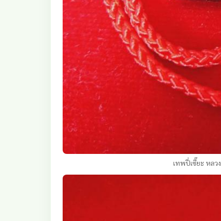
เทพปี่เซี๊ยะ หลว