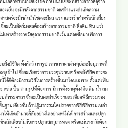
นใจสำหรับนักเสี่ยงโชค ถ้าเป็นปีเซี๊ยะที่สร้างจากวัสดุจาก
ป็นของเย็น จะมีพลังจากธรรมชาติ จะสร้างแรงส่งเกิดความ
ไสยศาสตร์จะมีพลังนำโชคจะมีผล แรง และเร็วสำหรับนักเสี่ยง
ี๊ยะเป็นสัตว์มงคลต้องสร้างจากธรรมชาติ(คือดิน หิน แร่)
ไม่เท่าสร้างจากวัสดุจากธรรมชาติเว้นแต่จะซื้อมาเพื่อการ
งมีชีวิต ทั้งสัตว์ เทวรูป เทพเทวดาต่างๆย่อมมีอนุภาพที่
ุเข้าไป ซึ่งจะเรียกว่าการบรรจุปราณห รือพลังชีวิต การจะ
่นนี้ได้ก็ต้องมีกรรมวิธีในการสร้างขึ้นมาโดนเฉพาะ ตั้งแต่เฟ้น
ล่อ ปั้น ตามรูปที่ต้องการ มีการตั้งธาตุทั้ง4คือ ดิน น้ำ ลม
์มนต์พระคาถา จึงจะเป็นผลสำเร็จ รายละเอียดพิธีกรรมของ
พื้นฐานเดียวกัน ถ้าปฏิมากรรมใดปราศจากพิธีพิธีกรรมเหล่า
ให้เกิดอำนาจลี้ลับอย่างใดอย่างหนึ่งได้ การสร้างและปลุก
งใช้หลักเดียวกันกับการปลุกเสกกุมารทอง หรือแม่นางกวักต้อง