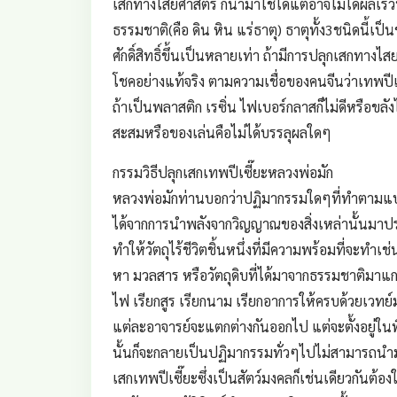
เสกทางไสยศาสตร์ ก็นำมาใช้ได้แต่อาจไม่ได้ผลเร็วทั
ธรรมชาติ(คือ ดิน หิน แร่ธาตุ) ธาตุทั้ง3ชนิดนี้เ
ศักดิ์สิทธิ์ขึ้นเป็นหลายเท่า ถ้ามีการปลุกเสกทาง
โชคอย่างแท้จริง ตามความเชื่อของคนจีนว่าเทพปีเซ
ถ้าเป็นพลาสติก เรซิ่น ไฟเบอร์กลาสก็ไม่ดีหรือขลัง
สะสมหรือของเล่นคือไม่ได้บรรลุผลใดๆ
กรรมวิธีปลุกเสกเทพปีเซี๊ยะหลวงพ่อมัก
หลวงพ่อมักท่านบอกว่าปฏิมากรรมใดๆที่ทำตามแบบสิ่
ได้จากการนำพลังจากวิญญาณของสิ่งเหล่านั้นมาประจ
ทำให้วัตถุไร้ชีวิตชิ้นหนึ่งที่มีความพร้อมที่จะทำเช
หา มวลสาร หรือวัตถุดิบที่ได้มาจากธรรมชาติมาแกะ ห
ไฟ เรียกสูร เรียกนาม เรียกอาการให้ครบด้วยเวทย
แต่ละอาจารย์จะแตกต่างกันออกไป แต่จะตั้งอยู่ใน
นั้นก็จะกลายเป็นปฏิมากรรมทั่วๆไปไม่สามารถนำมา
เสกเทพปีเซี๊ยะซึ่งเป็นสัตว์มงคลก็เช่นเดียวกันต้อ