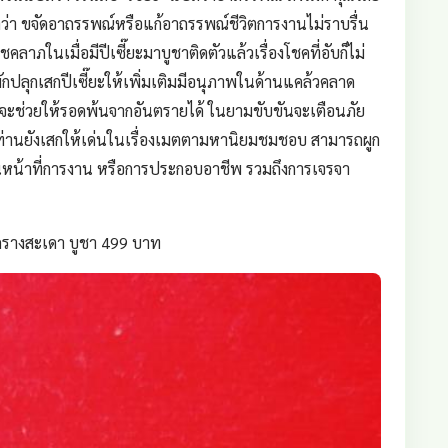
ลว่า ขจัดอาถรรพณ์หรือแก้อาถรรพณ์ชีวิตการงานไม่ราบรื่น
ลาภในเมื่อมีปีเซี๊ยะมาบูชาติดตัวแล้วเรื่องโชคที่อับก็ไม่
กปลุกเสกปีเซี๊ยะให้เพิ่มเติมมีอนุภาพในด้านแคล้วคลาด
้าย จะช่วยให้รอดพ้นจากอันตรายได้ ในยามขับขันจะเตือนภัย
วท่านยังเสกให้เด่นในเรื่องเมตตามหานิยมชมชอบ สามารถผูก
นุนในหน้าที่การงาน หรือการประกอบอาชีพ รวมถึงการเจรจา
ล็กรางสะเดา บูชา 499 บาท