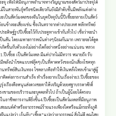
ะจุ เพื่อให้มีอนุภาพอำนาจทางวิญญาณของสัตว์มาประจุได้
ในสายพันธุ์หรือชนิดเดียวกันยังมีลำดับชั้นมีพลังแต่งต่าง
ป็นสัตว์มงคลของจีนในยุคปัจจุบันนี้ปีเซี๊ยะกลายเป็นสัตว์
อนข้างจะเสี่ยงเช่น ซื้อเงินตราจากต่างประเทศ หลักทรัพย์
ระดิษฐ์รูปปีเซี๊ยะไว้กับประตูทางเข้ากันทั่วไป เชื่อว่าจะนำ
่ำเป็นสัน โดยเฉพาะการพนันต่างๆนิยมกันมาก เพราะจะได้ดูด
กิดขึ้นกับตัวเองไม่อย่างใดก็อย่างหนึ่งอย่างแน่นอน หลวง
1.ปีเซี๊ยะ เป็นสัตว์มงคล มีแต่ปากไม่มีทวาร หมายถึง รับ
ห้มีพลังนำโชคแบบฟลุ๊คๆเป็นที่คาดหวังของนักเสี่ยงโชคทุก
นทรัพย์สินเงินทอง โชคลาภคือทำให้เงินหลั่งไหลเข้ามาสู่ผู้
จาติดต่อการงานสำเร็จ ทำเรื่องยากเป็นเรื่องง่าย3.ปีเซี๊ยะของ
่งเรืองคือหนุนส่งดวงชะตาให้เจริญด้วยยศฐาบรรดาศักดิ์
รงขามของบริวารและบุคคลทั่วไป ถ้าเป็นผู้น้อยได้ครอบ
ในอาชีพการงานดียิ่งขึ้น4.ปีเซี๊ยะเป็นสัตว์มงคลที่มีอนุภาพ
คุณไสยมนต์ดำหรืออาถรรพณ์ร้ายแรงเพียงใดหรือแม้กระทั่งภูติ
งจีนแปลว่า เร้นลับ“เซี๊ยะ”แปลว่าอาถรรพณ์ สิ่งไม่ดี คุณไสย