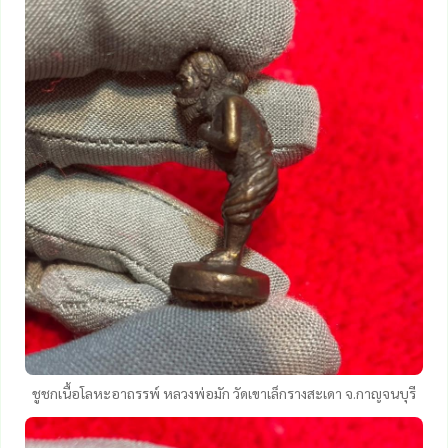
ชูชกเนื้อโลหะอาถรรพ์ หลวงพ่อมัก วัดเขาเล็กรางสะเดา จ.กาญจนบุรี