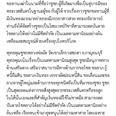
ขอทานเฒ่าในนามที่ชื่อว่าชูชก ผู้ที่เกิดมาเพื่อเป็นคู่บารมีของ
พระเวสสันดรในฐานะผู้ขอ กับผู้ให้ จากเรื่องราวชูชกขอทานผู้ที่
มีเงินทองมากมายก่ายกองมีภรรยาสาวสวย พระเกจิอาจารย์
ท่านจึงได้จัดสร้างชูชกเป็นไสยเวทย์วิชาที่สามารถดลบันดาล
โชคลาภให้อย่างไม่มีขีดจำกัด เป็นเมตตามหานิยมอย่างล้น
เหลือและสมบูรณ์ด้วยเครื่องอุปโภคบริโภค
พุทธคุณชูชกหลวงพ่อมัค วัดเขาเล็กรางสะเดา จ.กาญจนบุรี
พุทธคุณเน้นเรื่องเป็นเมตตามหานิยมสูงสุด ชูชกมีอนุภาพทาง
ด้านเสริมดวง เสริมวาสนาบารมีทางด้านการขอโชค ขอลาภ กู้
หนี้ยืมสิน ขอลาภเงินทอง เจรจาผัดผ่อนหนี้สิน ขอเลื่อนและขอ
ลาภจากผู้ใหญ่และด้านการขอทุกชนิดจึงเป็นที่มาของชูชก ชูชก
เป็นสุดยอดแห่งการขอสิ่งสูงสุดจากพระเวสสันดรหรือขอลูก
ในไส้นั่นเองและที่สำคัญเงินทองมีใช้ไม่ขาดมือ สามารถดล
บันดาลโชคลาภได้อย่างไม่มีขีดจำกัด เป็นเมตตามหานิยอย่าง
ล้นเหลือ เรียกคนเข้ามาอุดหนุนได้อย่างมหาศาล โดยเฉพาะ