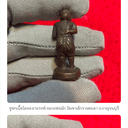
ชูชกเนื้อโลหะอาถรรพ์ หลวงพ่อมัก วัดเขาเล็กรางสะเดา จ.กาญจนบุรี