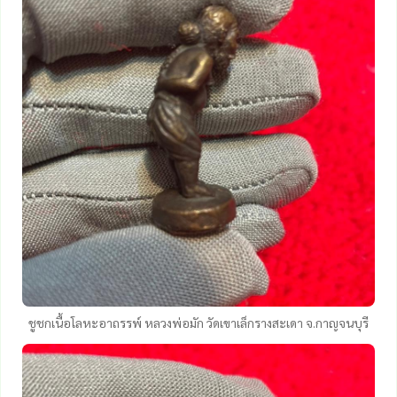
ชูชกเนื้อโลหะอาถรรพ์ หลวงพ่อมัก วัดเขาเล็กรางสะเดา จ.กาญจนบุรี