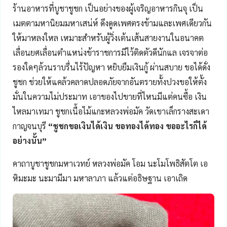
ร้านอาหารที่บูชาชูชก เป็นอย่างของผู้เจริญอาหารกินจุ เป็น
เมตตามหานิยมมหาเสน่ห์ ดึงดูดเพศตรงข้ามและเพศเดียวกัน
ให้มาหลงใหล เหมาะสำหรับผู้วิ่งเต้นเส้นสายงานในอนาคต
เลื่อนยศเลื่อนตำแหน่งข้าราชการมีไว้ติดตัวดีนักแล เจรจาต่อ
รองใดๆล้วนราบรื่นไร้ปัญหา หยิบยืมเงินกู้ ผ่านสบาย ขอได้ดั่ง
ชูชก ช่วยให้แคล้วคลาดปลอดภัยจากอันตรายทั้งปวงขอให้ตั้ง
มั่นในความไม่ประมาท เอาของไปขายที่ไหนมีแต่คนซื้อ เงิน
ไหลมาเทมา ชูชกเนื้อไม้แกะหลวงพ่อมัค วัดเขาเล็กรางสะเดา
กาญจนบุรี
“ชูชกขอเงินได้เงิน ขอทองได้ทอง ขออะไรก็ได้
อย่างนั้น”
คาถาบูชาชูชกมหาเวทย์ หลวงพ่อมัค โอม นะโมโพธิสัตโต เอ
หิมะมะ นะมามีมา มหาลาภา แล้วแต่อธิษฐาน เอาเถิด