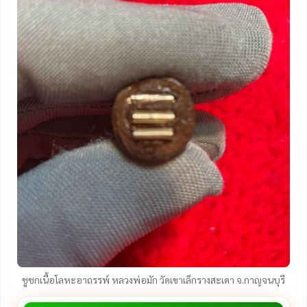
ชูชกเนื้อโลหะอาถรรพ์ หลวงพ่อมัก วัดเขาเล็กรางสะเดา จ.กาญจนบุรี