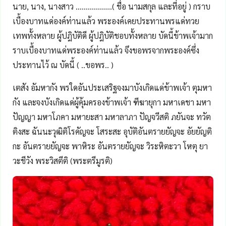
นาย, นาง, นางสาว ..................( ชื่อ นามสกุล และที่อยู่ ) กราบ
เบื้องบาทแด่องค์ท่านแล้ว พระองค์เคยประทานพรแด่ทวย
เทพทั้งหลาย ผู้ปฎิบัติดี ผู้ปฎิบัติชอบทั้งหลาย บัดนี้ข้าพเจ้ามาก
ราบเบื้องบาทแด่พระองค์ท่านแล้ว จึงขอพรจากพระองค์ซึ่ง
ประทานไว้ ณ บัดนี้ ( ..ขอพร.. )
เตสัง อัมหากัง พรใดอันประเสริฐจงมาบังเกิดแด่ข้าพเจ้า ตุมหา
กัง และจงบังเกิดแด่ผู้คุ้มครองข้าพเจ้า ฑีฆายุกา มหาเดชา มหา
ปัญญา มหาโภคา มหายะสา มหาลาภา ปัญจวีสติ ภยันจะ ทวัต
ติงสะ ฉันนะวุฒิติโรคัญจะ โสระสะ อุบัติอันตรายยัญจะ อัยยัญติ
กะ อันตรายยัญจะ พาหิระ อันตรายยัญจะ วิระหิตะวา โหตุ ยา
วะชีวัง พระวิสตีติ (พระตรีมูรติ)