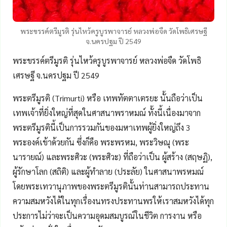
พระขรรค์ตรีมูรติ รุ่นไหว้ครูบูรพาจารย์ หลวงพ่อจืด วัดโพธิเศรษฐี
จ.นครปฐม ปี 2549
พระขรรค์ตรีมูรติ รุ่นไหว้ครูบูรพาจารย์ หลวงพ่อจืด วัดโพธิ
เศรษฐี จ.นครปฐม ปี 2549
พระตรีมูรติ (Trimurti) หรือ เทพทัตตาเตรยะ นั้นถือว่าเป็น
เทพเจ้าที่ยิ่งใหญ่ที่สุดในศาสนาพราหมณ์ ทั้งนี้เนื่องมาจาก
พระตรีมูรตินี้เป็นการรวมกันของมหาเทพผู้ยิ่งใหญ่ถึง 3
พระองค์เข้าด้วยกัน ซึ่งก็คือ พระพรหม, พระวิษณุ (พระ
นารายณ์) และพระศิวะ (พระศิวะ) ที่ถือว่าเป็น ผู้สร้าง (สฤษฏิ),
ผู้รักษาโลก (สถิติ) และผู้ทำลาย (ประลัย) ในศาสนาพรหมณ์
โดยพระเทวานุภาพของพระตรีมูรตินั้นท่านสามารถประทาน
ความสมหวังได้ในทุกเรื่องนทรงประทานพรให้เราสมหวังได้ทุก
ประการไม่ว่าจะเป็นความอุดมสมบูรณ์ในชีวิต การงาน หรือ