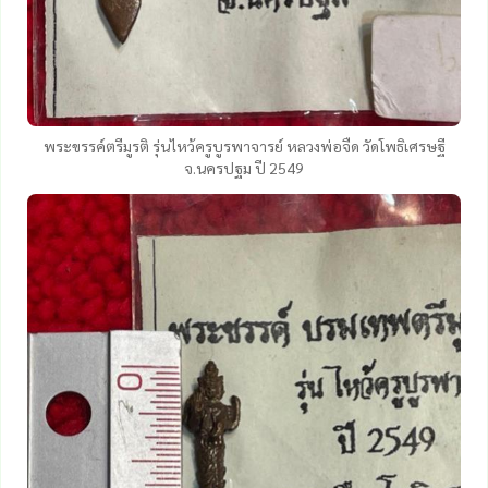
พระขรรค์ตรีมูรติ รุ่นไหว้ครูบูรพาจารย์ หลวงพ่อจืด วัดโพธิเศรษฐี
จ.นครปฐม ปี 2549