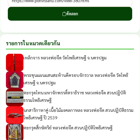
คัดลอก
รายการในหมวดเดียวกัน
เหล็กจาร หลวงพ่อจืด วัดโพธิเศรษฐี จ.นครปฐม
พระขุนแผนแสนสะท้านดีครอบจักรวาล หลวงพ่อจืด วัดโพธิ
เศรษฐี จ.นครปฐม
ตะกรุดโทน มหาจักพรรดิ์ตราธิราช หลวงพ่อจืด สวนปฏิบัติ
ธรรมโพธิเศรษฐี
นกสาริกาหาคู่ เนื้อไม้มงคลกาหลง หลวงพ่อจืด สวนปฏิบัติธรรม
โพธิเศรษฐี ปี 2539
ตะกรุดสี่กษัตริย์ หลวงพ่อจืด สวนปฏิบัติโพธิเศรษฐี