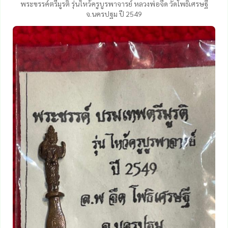
พระขรรค์ตรีมูรติ รุ่นไหว้ครูบูรพาจารย์ หลวงพ่อจืด วัดโพธิเศรษฐี
จ.นครปฐม ปี 2549