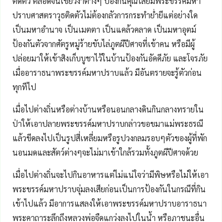
ติดตัว ตลอดจนเขี้ยวงาต่างๆ ป้องกันคุณไสยมีพระขรรค์มหา
ปราบศาสตราวุธติดตัวไม่ต้องกลัวการกระทำย่ำยีแต่อย่างใด
เป็นมหาอำนาจ เป็นเมตตา เป็นแคล้วคลาด เป็นมหาอุตม์
ป้องกันตัวจากศัตรูหมู่ร้ายขับไล่ภูตผีปีศาจที่เข้าคน หรือมีผู้
ปล่อยมาให้เข้าสิงเก็บบูชาไว้ในบ้านป้องกันอัคคีภัย และโจรภัย
เมื่ออาราธนาพระขรรค์มหาปราบแล้ว มีอันตรายจะรู้ตัวก่อน
ทุกทีไป
เมื่อไปต่างถิ่นหรือต่างบ้านหรือนอนกลางดินกินกลางทรายใน
ป่าให้เอาปลายพระขรรค์มหาปราบกล่าวขอขมาแม่พระธรณี
แล้วขีดลงไปเป็นรูปสี่เหลี่ยมหรือรูปวงกลมรอบๆตัวของผู้ที่พัก
นอนมดและสัตว์ต่างๆจะไม่มาเข้าใกล้รวมทั้งภูตผีปีศาจด้วย
เมื่อไปต่างถิ่นจะไปกินอาหารแต่ไม่แน่ใจว่ามีพิษหรือไม่ให้เอา
พระขรรค์มหาปราบจุ่มลงเสียก่อนเป็นการป้องกันในกรณีที่กิน
เข้าไปแล้ว มีอาการแสลงให้เอาพระขรรค์มหาปราบอาราธนา
พระคาถาระลึกถึงหลวงพ่อจืดแกว่งลงไปในน้ำ หรือภาชนะอื่น