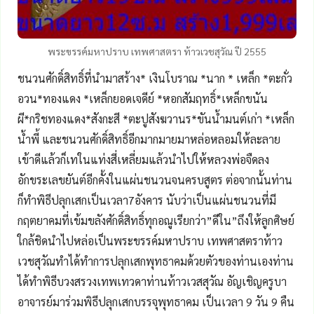
พระขรรค์มหาปราบ เทพศาสตรา ท้าวเวชสุวัณ ปี 2555
ชนวนศักดิ์สิทธิ์ที่นำมาสร้าง* เงินโบราณ *นาก * เหล็ก *ตะกั่ว
อวน*ทองแดง *เหล็กยอดเจดีย์ *หอกสัมฤทธิ์*เหล็กขนัน
ผี*กริชทองแดง*สังกะสี *ตะปูสังฆวานร*ขันน้ำมนต์เก่า *เหล็ก
น้ำพี้ และชนวนศักดิ์สิทธิ์อีกมากมายมาหล่อหลอมให้ละลาย
เข้าดีแล้วก็เทในแท่งสี่เหลี่ยมแล้วนำไปให้หลวงพ่อจืดลง
อักขระเลขยันต์อีกคั้งในแผ่นชนวนจนครบสูตร ต่อจากนั้นท่าน
ก็ทำพิธีปลุกเสกเป็นเวลา7อังคาร นับว่าเป็นแผ่นชนวนที่มี
กฤตยาคมที่เข้มขลังศักดิ์สิทธิ์ทุกอณูเรียกว่า”ดีใน”ถึงให้ลูกศิษย์
ใกล้ชิดนำไปหล่อเป็นพระขรรค์มหาปราบ เทพศาสตราท้าว
เวชสุวัณทำได้ทำการปลุกเสกพุทธาคมด้วยตัวของท่านเองท่าน
ได้ทำพิธีบวงสรวงเทพเทวดาท่านท้าวเวสสุวัณ อัญเชิญครูบา
อาจารย์มาร่วมพิธีปลุกเสกบรรจุพุทธาคม เป็นเวลา 9 วัน 9 คืน