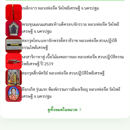
เหล็กจาร หลวงพ่อจืด วัดโพธิเศรษฐี จ.นครปฐม
พระขุนแผนแสนสะท้านดีครอบจักรวาล หลวงพ่อจืด วัดโพธิ
เศรษฐี จ.นครปฐม
ตะกรุดโทน มหาจักพรรดิ์ตราธิราช หลวงพ่อจืด สวนปฏิบัติ
ธรรมโพธิเศรษฐี
นกสาริกาหาคู่ เนื้อไม้มงคลกาหลง หลวงพ่อจืด สวนปฏิบัติธรรม
โพธิเศรษฐี ปี 2539
ตะกรุดสี่กษัตริย์ หลวงพ่อจืด สวนปฏิบัติโพธิเศรษฐี
ล๊อกเก็ต รุ่นแรก พิมพ์กรรมการฝังเหรียญ หลวงพ่อจืด วัดโพธิ
เศรษฐี จ.นครปฐม
ดูทั้งหมดในหมวด