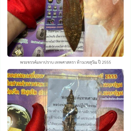
พระขรรค์มหาปราบ เทพศาสตรา ท้าวเวชสุวัณ ปี 2555