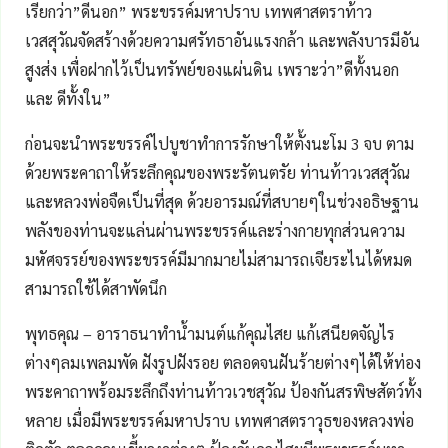
เรียกว่า”ดีนอก” พระขรรค์มหาปราบ เทพศาสตราท้าว
เวสสุวัณจัดสร้างด้วยความศรัทธาอันแรงกล้า และพลังบารมีอัน
สูงส่ง เพื่อฝากไว้เป็นทรัพย์ของแผ่นดิน เพราะว่า”ดีทั้งนอก
และ ดีทั้งใน”
ก่อนจะนำพระขรรค์ไปบูชาทำการรักษาให้ตั้งนะโม 3 จบ ตาม
ด้วยพระคาถาให้ระลึกคุณของพระรัตนตรัย ท่านท้าวเวสสุวัณ
และหลวงพ่อจืดเป็นที่สุด ด้วยอารมณ์ที่สบายๆในช่วงอธิษฐาน
พลังของท่านจะแล่นผ่านพระขรรค์และร่างกายทุกส่วนความ
มหัศจรรย์ของพระขรรค์มีมากมายไม่สามารถเจียระไนได้หมด
สามารถใช้ได้สาพัดนึก
พุทธคุณ – อาราธนาทำน้ำมนต์แก้คุณไสย แก้เสนียดจัญไร
ต่างๆลมเพลมพัด ฝังรูปฝังรอย ตลอดจนฝันร้ายต่างๆได้ให้ท่อง
พระคาถาพร้อมระลึกถึงท่านท้าวเวชสุวัณ ป้องกันสรพิษสัตว์ทั้ง
หลาย เมื่อมีพระขรรค์มหาปราบ เทพศาสตราวุธของหลวงพ่อ