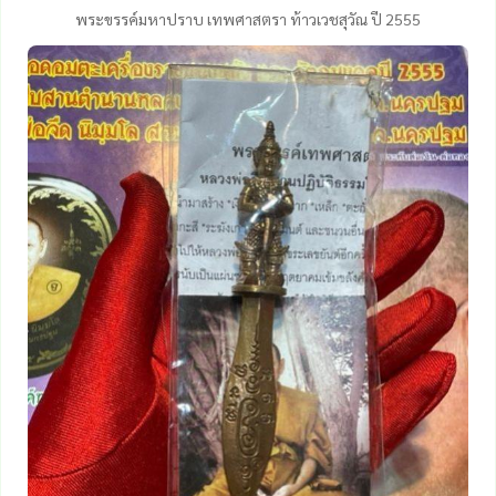
พระขรรค์มหาปราบ เทพศาสตรา ท้าวเวชสุวัณ ปี 2555