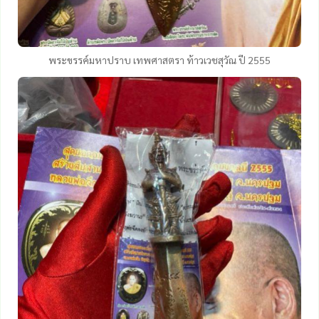
พระขรรค์มหาปราบ เทพศาสตรา ท้าวเวชสุวัณ ปี 2555