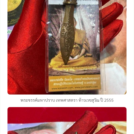
พระขรรค์มหาปราบ เทพศาสตรา ท้าวเวชสุวัณ ปี 2555