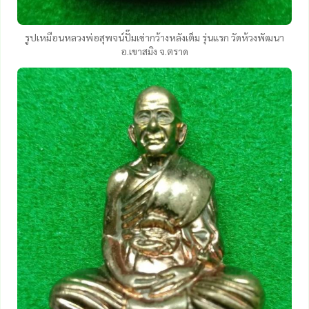
รูปเหมือนหลวงพ่อสุพจน์ปั๊มเข่ากว้างหลังเต็ม รุ่นแรก วัดห้วงพัฒนา
อ.เขาสมิง จ.ตราด