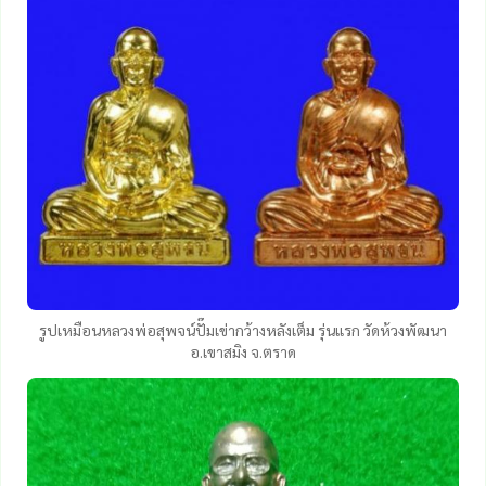
รูปเหมือนหลวงพ่อสุพจน์ปั๊มเข่ากว้างหลังเต็ม รุ่นแรก วัดห้วงพัฒนา
อ.เขาสมิง จ.ตราด