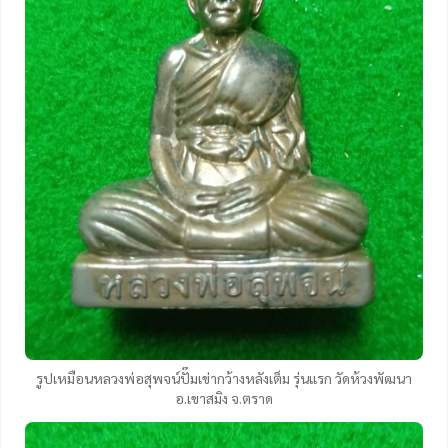
รูปเหมือนหลวงพ่อสุพจน์ปั๊มเข่ากว้างหลังเต็ม รุ่นแรก วัดห้วงพัฒนา
อ.เขาสมิง จ.ตราด