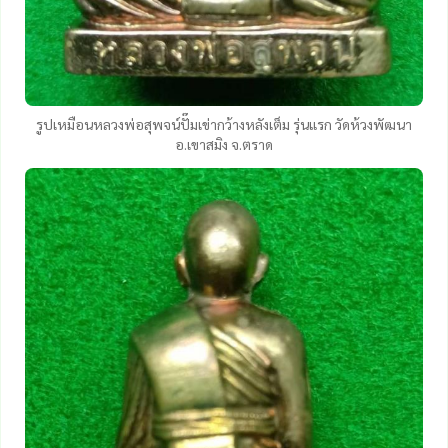
รูปเหมือนหลวงพ่อสุพจน์ปั๊มเข่ากว้างหลังเต็ม รุ่นแรก วัดห้วงพัฒนา
อ.เขาสมิง จ.ตราด