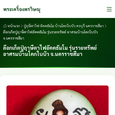
พระเครื่องพรวิษณุ
หน้าแรก
ปู่ฤษีตาไฟ อัคคธัมโม บ้านโคกใบบัว ครบุรี นครราชสีมา
ล๊อกเก็ตปู่ฤาษีตาไฟอัคคธัมโม รุ่นรวยทรัพย์ อาศรมบ้านโคกใบบัว
จ.นครราชสีมา
ล๊อกเก็ตปู่ฤาษีตาไฟอัคคธัมโม รุ่นรวยทรัพย์
อาศรมบ้านโคกใบบัว จ.นครราชสีมา