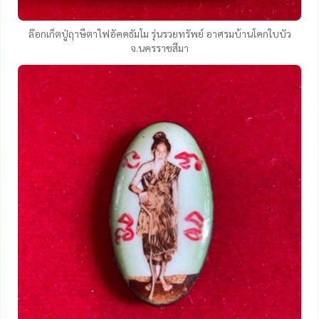
ล๊อกเก็ตปู่ฤาษีตาไฟอัคคธัมโม รุ่นรวยทรัพย์ อาศรมบ้านโคกใบบัว
จ.นครราชสีมา