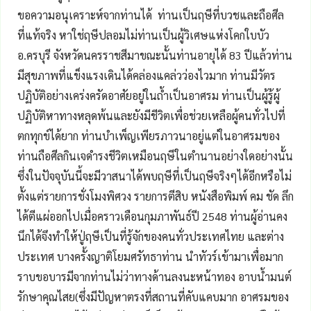
ขอความอนุเคราะห์จากท่านได้ ท่านเป็นฤษีที่บวชและถือศีล
ที่แท้จริง หาใช่ฤษีปลอมไม่ท่านเป็นผู้วิเศษแห่งโคกใบบัว
อ.ครบุรี จังหวัดนครราชสีมาขณะนั้นท่านอายุได้ 83 ปีแล้วท่าน
มีสุขภาพที่แข็งแรงเดินได้คล่องแคล่วว่องไวมาก ท่านมีวัตร
ปฏิบัติอย่างเคร่งครัดอาศัยอยู่ในถ้ำเป็นอาศรม ท่านเป็นผู้รู้ผู้
ปฏิบัติหาทางหลุดพ้นและยังมีชีวิตเพื่อช่วยเหลือผู้คนทั่วไปที่
ตกทุกข์ได้ยาก ท่านบำเพ็ญเพียรภาวนาอยู่แต่ในอาศรมของ
ท่านถือศีลกินเจดำรงชีวิตเหมือนฤษีในตำนานอย่างใดอย่างนั้น
ซึ่งในปัจจุบันนี้จะมีวาสนาได้พบฤษีที่เป็นฤษีจริงๆได้อีกหรือไม่
ตั้งแต่รายการชั่งโมงพิศวง รายการตีสิบ หนังสือพิมพ์ คม ชัด ลึก
ได้ตีแผ่ออกไปเมื่อคราวเดือนกุมภาพันธ์ปี 2548 ท่านผู้อ่านคง
นึกได้จึงทำให้ปู่ฤษีเป็นที่รู้จักของคนทั่วประเทศไทย และต่าง
ประเทศ บางครั้งญาติโยมศรัทธาท่าน นำทัวร์เข้ามาเพื่อมาก
ราบขอบารมีจากท่านไม่ว่าทางด้านลงนะหน้าทอง อาบน้ำมนต์
รักษาคุณไสย(ซึ่งมีปัญหาตรงที่สถานที่คับแคบมาก อาศรมของ