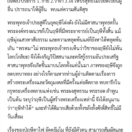
ถือศีล3ประการ 1. กาย 2.วาจา 3.ใจ ให้บริสุทธิ์ไม่เบียดเบียนผู้
อื่น ปรารถนาให้ผู้อื่น พบแต่ความสันติสุข
พระพุทธเจ้าประสูติในยุคฤษีโด่งดัง ยังไม่มีศาสนาพุทธครั้น
พระองค์ทรงผนวชก็เป็นฤษีที่มีพระอาจารย์เป็นฤษีทั้งสิ้น แม้
ฤษีมุ่งแสวหาสัจธรรม และความหลุดพ้นแต่ก็ยังหาได้หลุดพ้น
เกิน “พรหม”ไม่ พระพุทธเจ้าทรงเห็นว่าวิชาของฤษียังไม่พ้น
โลก(โกลิยะ) จึงได้เจริญวิปัสสนาและตรัสรู้ธรรมอันประเสริฐ
ศาสนาพุทธจึงเกิดขึ้นมาบนโลกตั้งแต่นั้นมา ภาพของฤษีจึงถูก
ลดบทบาทลง อย่างไรก็ตามหากท่านผู้อ่านติดตามเรื่องการ
สร้างพระเครื่องและวัตถุมงคลที่มีครั้งแต่อดีตกาล พบจารึกใน
กรุพระเครื่องหลายแห่งเช่น พระผงสุพรรณ พระรอด ลำพูน
เป็นต้น ระบุว่าฤษีเป็นผู้สร้างพระเครื่องเหล่านี้ จึงได้อนุมาน
ว่า”ฤษีทำได้” และทำได้ดีมากเสียด้วยทั้งขลังทั้งศักดิ์สิทธิ์ไม่มี
วันเสื่อม
เรื่องของปู่ฤษีตาไฟ อัคคธัมโม ที่ยังมีตัวตน สามารถสัมผัสและ