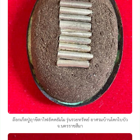
ล๊อกเก็ตปู่ฤาษีตาไฟอัคคธัมโม รุ่นรวยทรัพย์ อาศรมบ้านโคกใบบัว
จ.นครราชสีมา