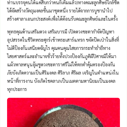
ท่านบรรจุคนได้แค่สิบกว่าคนก็เต็มแล้ว)ทางคณะลูกศิษย์ใกล้ชิด
ได้จัดสร้างวัตถุมงคลขึ้นมาชุดหนึ่ง รายได้จากการบูชานำไป
สร้างศาลาเอนกประสงค์เพื่อได้ต้อนรับคณะลูกศิษย์และในครั้ง
พุทธคุณด้านเสริมดวง เสริมบารมี เปิดดวงชะตากำจัดปัญหา
อุปสรรคในชีวิตพระศุกร์เข้าพระเสาร์แทรก ขจัดปัดเป่าในสิ่งที่
ไม่ดีป้องกันเสนียดจัญไร คุณคนคุณไสยการกระทำย่ำยีทาง
ไสยศาสตร์และอำนาจชั่วร้ายทั้งปวงป้องกันภูติผีปิศาจมิให้มา
แผ้วพาลหนุนอุ้มชูดวงชะตาราศรีไม่ให้ตกต่ำคุ้มครองป้องกัน
ภัยบังเกิดความเป็นศิริมงคล ศิริลาภ ศิริผล เจริญในตำแหน่งใน
หน้าที่การงาน บังเกิดโชคลาภเป็นเมตตามหานิยมเป็นมงคล
ทุกประการ