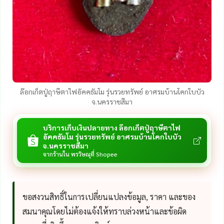
ล๊อกเก็ตปู่ฤาษีตาไฟอัคคธัมโม รุ่นรวยทรัพย์ อาศรมบ้านโคกใบบัว
จ.นครราชสีมา
บริการเก็บเงินปลายทาง ล๊อกเก็ตปู่ฤาษีตาไฟ
อัคคธัมโม รุ่นรวยทรัพย์ อาศรมบ้านโคกใบบัว
จ.นครราชสีมา
จากร้านใน พรวิษณุที่ Shopee
ขอสงวนสิทธิ์ในการเปลี่ยนแปลงข้อมูล, ราคา และของ
สมนาคุณโดยไม่ต้องแจ้งให้ทราบล่วงหน้าและข้อผิด