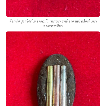
ล๊อกเก็ตปู่ฤาษีตาไฟอัคคธัมโม รุ่นรวยทรัพย์ อาศรมบ้านโคกใบบัว
จ.นครราชสีมา