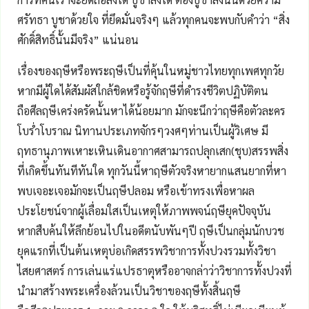
ศรัทธา บูชาด้วยใจ ที่ยึดมั่นจริงๆ แล้วทุกคนจะพบกับคำว่า “สิ่ง
ศักดิ์สิทธิ์นั้นมีจริง” แน่นอน
เรื่องของฤษีหรือพระฤษีเป็นที่คุ้นในหมู่ชาวไทยทุกเพศทุกวัย
หากมีผู้ใดได้สัมผัสใกล้ชิดหรือรู้จักฤษีที่ดำรงชีวิตปฏิบัติตน
ถือศีลฤษีเคร่งครัดนั้นหาได้น้อยมาก มักจะนึกว่าฤษีคือตัวละคร
โบร่ำโบราณ นิทานประเภทจักรๆวงศๆท่านเป็นผู้วิเศษ มี
ฤทธานุภาพเหาะเหินเดินอากาศสามารถปลุกเสก(ชุบ)สรรพสิ่ง
ที่เกิดขึ้นทันทีทันใด ทุกวันนี้หาฤษีตัวจริงหายากแสนยากที่หา
พบเจอะเจอมักจะเป็นฤษีปลอม หรือเข้าทรงเพื่อหาผล
ประโยชน์จากผู้เลื่อมใสเป็นเหตุให้ภาพพจน์ฤษียุคปัจจุบัน
หากสืบค้นให้ลึกย้อนไปในอดีตนับพันๆปี ฤษีเป็นกลุ่มนักบวช
ยุคแรกที่เป็นต้นเหตุบ่อเกิดสรรพวิชาการทั้งปวงรวมทั้งวิชา
ไสยศาสตร์ การเล่นแร่แปรธาตุหรืออาจกล่าว่าวิชาการทั้งปวงที่
นำมาสร้างพระเครื่องล้วนเป็นวิชาของฤษีทั้งสิ้นฤษี