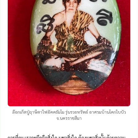
ล๊อกเก็ตปู่ฤาษีตาไฟอัคคธัมโม รุ่นรวยทรัพย์ อาศรมบ้านโคกใบบัว
จ.นครราชสีมา
การที่คนเราจะยึดถือสิ่งใด บูชาสิ่งใด ต้องบูชาสิ่งนั้นด้วยความ