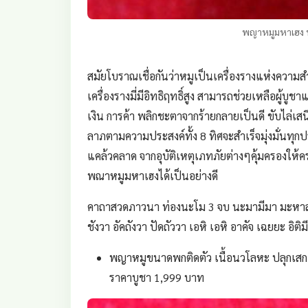
พญาหมูมหาเฮง 
สมัยโบราณเชื่อกันว่าหมูเป็นเครื่องรางแห่งความส
เครื่องรางมี่มีอิทธิฤทธิ์สูง สามารถช่วยเหลือผู้บู
เงิน การค้า พลิกชะตาจากร้ายกลายเป็นดี ขับไล่เ
ลาภตามความประสงค์ทั้ง 8 ทิศจะสำเร็จมุ่งมั่นทุ
แคล้วคลาด จากอุบัติเหตุเภทภัยต่างๆคุ้มครองให้คร
พณาหมูมหาเฮงได้เป็นอย่างดี
คาถาสวดภาวนา ท่องนะโม 3 จบ นะมามีมา มะหาลาภา
ชังวา อัคถังวา ปัดถัววา เอหิ เอหิ อาคัจ เฉยยะ อิต
พญาหมูขนาดพกติดตัว เนื้อนวโลหะ ปลุกเสกเ
ราคาบูชา 1,999 บาท