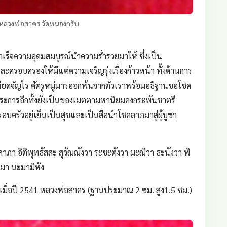
หลวงพ่อสาคร วัดหนองกรับ
ำเร็จความอุดมสมบูรณ์นำความร่ำรวยมาให้ ซึ่งเป็น
ชาและครอบครองให้มีแต่ความเจริญรุ่งเรื่องก้าวหน้า ทั้งด้านการ
สนียดจัญไร ศัตรูหมู่มารออกพ้นจากตัวเราพร้อมอธิฐานขอโชค
กประการอีกทั้งยังเป็นของเมตตามหานิยมคงกระพันชาตรี
อบครัวอยู่เย็นเป็นสุขและเป็นสื่อนำโชคลาภมาสู่ผู้บูชา
 อิติพุทธัสสะ สุวัณณังวา ระชะตังวา มะณีวา ธะนังวา พิ
ิมีมา นะมามิหัง
มื่อปี 2541 หลวงพ่อสาคร (ฐานประมาณ 2 ซม. สูง1.5 ซม.)