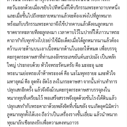
ตะวันออกด้วยเมื่อเขยิบไปทีหนึ่งก็ให้บริกรรมพระคาถาบทหนึ่ง
และเมื่อขึ้นไปถึงทะลายหมากแล้วจะต้องเพ่งไปที่ลูกหมาก
พร้อมกับบริกรรมพระคาถาจึงใช้ปากคาบแล้วดึงจนลูกหมาก
ขาดจากทะลายทีละลูกลงมา เวลาคาบไว้ในปากก็ให้ภาวนาพระ
คาถากำกับทุกช่วงไป(อย่าใช้มือเด็ด)เมื่อได้ลูกหมากมาแล้วต้อง
คว้านเจาะด้านบนเอาเนื้อหมากด้านในออกให้หมด เพื่อบรรจุ
ตะกรุดกระดาษสาที่ท่านลงอักขระเลขยันต์นะปถมัง เป็นหลัก
ใหญ่ ประกอบด้วย หัวใจพระรัตนตรัย คือ มะอะอุ และ
พระนามย่อพระเจ้าห้าพระองค์ คือ นะโมพุทธายะ และหัวใจ
มหาอุตม์ คือ อุดทัง อัดโธ ลงในกระดาษสา จากนั้นท่านทำการ
ปลุกเสกอีกครั้ง แล้วจึงจึงม้วนตะกรุดกระดาษสาบรรจุลงใน
หมากทุยที่เตรียมไว้ พอเสร็จสรรพจึงอุดด้วยชันโรงใต้ดินแล้ว
ปลุกเสกกำกับพระคาถาด้วยพลังจิตที่เข้มขลัง จนเกิดอุคนิมิตว่า
ลูหมากลุกตั้งได้เอง ถือว่าเป็นเครื่องรางชั้นเยี่ยม แล้วนำหมาก
ทุยมาถักเชือกลงรักเพื่อความคงทนถาวร