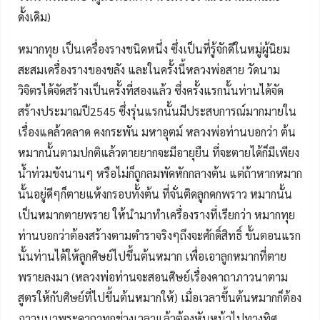
ดั้งเดิม)
หมากทุย เป็นเครื่องรางชนิดหนึ่ง ซึ่งเป็นที่รู้จักดีในหมู่ผู้นิยม
สะสมเครื่องรางของขลัง และในครั้งนี้หลวงพ่อสาย วัดนาม
วิจิตรได้จัดสร้างเป็นครั้งที่สองแล้ว ซึ่งครั้งแรกนั้นท่านได้จัด
สร้างประมาณปี2545 ซึ่งรุ่นแรกนั้นมีประสบการณ์มากมายใน
เรื่องแคล้วคลาด คงกระพัน มหาอุตม์ หลวงพ่อท่านบอกว่า ต้น
หมากนั้นตามปกติแล้วตายยากจะมีอายุยืน ที่จะตายได้ก็มีเพียง
น้ำท่วมขังนานๆ หรือไม่ก็ถูกลมพัดหักกลางต้น แต่ถ้าหากหมาก
นั้นอยู่ดีๆก็ตายแห้งกรอบทั้งต้น ที่จั่นติดลูกดกพราว หมากนั้น
เป็นหมากตายพราย ให้นำมาทำเครื่องรางที่เรียกว่า หมากทุย
ท่านบอกว่าต้องสร้างตามตำราจริงๆถึงจะศักดิ์สิทธิ์ ขั้นตอนแรก
นั้นท่านได้ให้ลูกศิษย์ไปขึ้นต้นหมาก เพื่อเอาลูกหมากที่ตาย
พรายลงมา (หลวงพ่อท่านจะสอนศิษย์เรื่องคาถาภาวนาตาม
สูตรให้กับศิษย์ที่ไปขึ้นต้นหมากให้) เมื่อเวลาขึ้นต้นหมากก็ต้อง
ภาวนนาพระคาถาทุกช่วงเวลาแล้วต้องหันหน้าไปทางทิศ