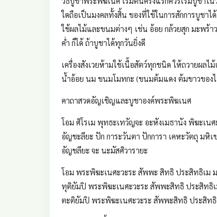
วิธีบูชาพระพิฆเนศ เริ่มต้นครั้งแรกควรเริ่มบูชา
ใดถือเป็นมงคลทั้งสิ้น ของที่ใช้ในการสักการบูชาไ
ใช้ผลไม้และขนมต่างๆ เช่น อ้อย กล้วยสุก มะพร้า
ค่ำ ก็ได้ ถ้าบูชาได้ทุกวันยิ่งดี
เครื่องสังเวยห้ามใช้เนื้อสัตว์ทุกชนิด ให้ถวายผลไม
น้ำอ้อย นม ขนมโมทกะ (ขนมต้มแดง ต้มขาวของไ
คาถาสวดอัญเชิญและบูชาองค์พระพิฆเนศ
โอม ศิโรเม พุทธะเทวัญจะ อะหังเมธานัง พิฆะเน
อัญชะลียะ ปัก การะวันตา ปักการา เคหะวัตถุ มหิเข
อัญชลียะ จะ นะมัสศิวารายะ
โอม พระพิฆะเนศะวะระ สัพพะ สิทธิ ประสิทธิเม 
ทุติยัมปิ พระพิฆะเนศะวะระ สัพพะสิทธิ ประสิทธ
ตะติยัมปิ พระพิฆะเนศะวะระ สัพพะสิทธิ ประสิทธ