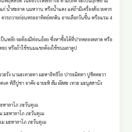
ในวันพฤหัสบดี วันต่อไปให้สักการะ ตามปกติ จะเป็นฤกษ์ยาม
ด้แก่ น้ำสะอาด นมหวาน หรือน้ำแดง แต่ถ้ามีเครื่องสังเวยควร
ว ควรถวายก่อนพระอาทิตย์ตกดิน อาจเลือกวันขึ้น-หรือแรม 4
้เป็นหลัก จะต้องมีท่อนอ้อย ซึ่งหาซื้อได้ที่ปากคลองตลาด หรือ
ทย) หรือถ้าใช้ขนมแขกต้องใช้ขนมลาดูป
ศะวะรัง นามะเทวะตา มะหาอิทธิโย ปาระมิตตา ปูชิตตะวา
ตเต พิธีปูชา อาคัจ ฉายะหิ สัม ผัสสะ เทวะ มะนุสสานัง
มะหาลาโภ ภะวันตุเม
ิเม มะหาลาโภ ภะวันตุเม
ิเม มะหาลาโภ ภะวันตุเม