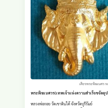
เศียรพระพิฆเนศร หล
พระพิฆเนศวร(เทพเจ้าแห่งความสำเร็จขจัดอุปส
หลวงพ่อกอย วัดเขาดินใต้ จังหวัดบุรีรัมย์