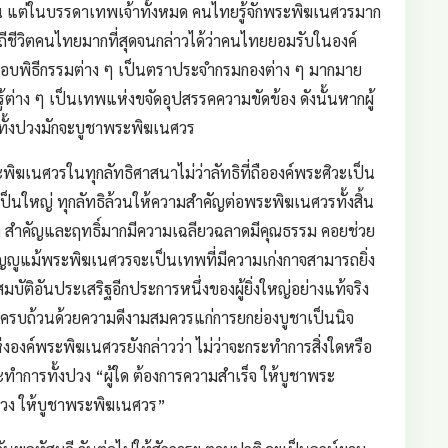
น แต่ในบรรดาเทพเจ้าทั้งหมด คนไทยรู้จักพระพิฆเนศวรมาก
วิถีชีวิตคนไทยมากที่สุดจนกล่าวได้ว่าคนไทยยอมรับในองค์
อบพิธีกรรมต่าง ๆ เป็นตราประจำกรมกองต่าง ๆ มากมาย
าง ๆ เป็นเทพแห่งขจัดอุปสรรคความขัดข้อง ดังนั้นหากผู้
รทั้งปวงมักจะบูชาพระพิฆเนศวร
พิฆเนศวรในทุกลัทธิศาสนาไม่ว่าลัทธิที่ถือองค์พระศิวะเป็น
นใหญ่ ทุกลัทธิล้วนให้ความสำคัญต่อพระพิฆเนศวรทั้งสิ้น
สูง สำคัญและฤทธิ์มากมีความเฉลียวฉลาดมีคุณธรรม คอยช่วย
ญญูแม้พระพิฆเนศวรจะเป็นเทพที่มีความเก่งกาจสามารถยิ่ง
สมบัติอันประเสริฐอีกประการหนึ่งของผู้ยิ่งใหญ่อย่างแท้จริง
อมครบถ้วนด้วยความดีงามสมควรแก่การยกย่องบูชาเป็นนิจ
องค์พระพิฆเนศวรยังกล่าวว่า ไม่ว่าจะกระทำการสิ่งใดหรือ
ำการทั้งปวง “ผู้ใด ต้องการความสำเร็จ ให้บูชาพระ
งปวง ให้บูชาพระพิฆเนศวร”