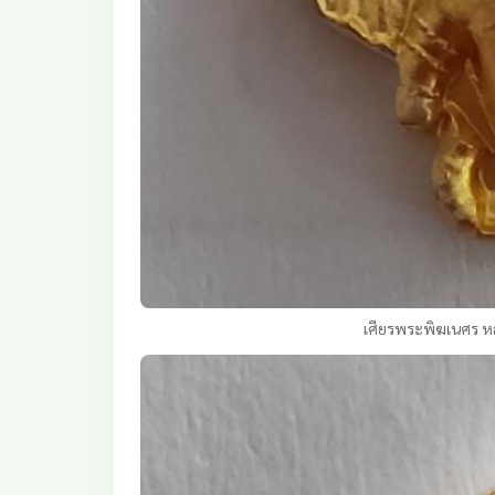
เศียรพระพิฆเนศร หล