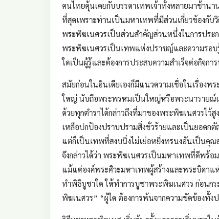
คนไทยคุ้นเคยกับบรรดาเทพเจ้าทั้งหลายมาช้านา
ที่สุดเพราะท่านเป็นมหาเทพที่มีส่วนเกี่ยวข้องกับ
พระพิฆเนศวรเป็นส่วนสำคัญส่วนหนึ่งในการประก
พระพิฆเนศวรเป็นเทพแห่งปราชญ์และความรอบรู้ต่
ใดเป็นผู้รู้และต้องการประสบความสำเร็จต่อกิจกา
สมัยก่อนในอินเดียเองก็มีแนวความเชื่อในเรื่องพระ
ใหญ่ นับถือพระพรหมเป็นใหญ่หรือพระนารายณ์เป็
ด้วยทุกตำราได้กล่าวถึงที่มาของพระพิฆเนศวรไว้
เหลือปกป้องปราบปรามสิ่งชั่วร้ายและเป็นยอดกตั
แต่ก็เป็นเทพที่สงบนิ่งไม่เย่อหยิ่งทรนงอันเป็นคุณ
จึงกล่าวได้ว่า พระพิฆเนศวรเป็นมหาเทพที่ดีพร้
แม้แต่องค์พระศิวะมหาเทพผู้สร้างและพระบิดาแห่ง
ทำพิธีบูชาใด ให้ทำการบูชาพระพิฆเนศวร ก่อนกระท
พิฆเนศวร” “ผู้ใด ต้องการพ้นจากความขัดข้องทั้