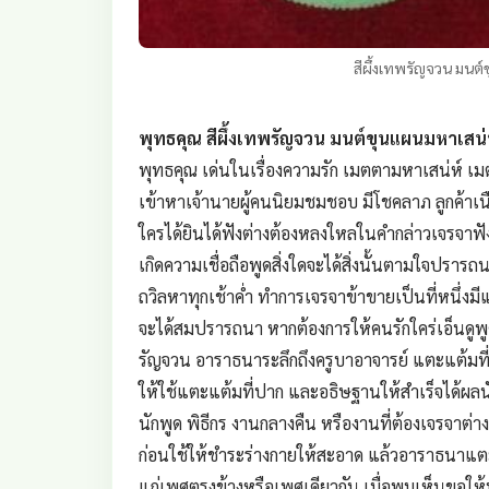
สีผึ้งเทพรัญจวน มนต์
พุทธคุณ สีผึ้งเทพรัญจวน มนต์ขุนแผนมหาเสน่ห
พุทธคุณ เด่นในเรื่องความรัก เมตตามหาเสน่ห์ เม
เข้าหาเจ้านายผู้คนนิยมชมชอบ มีโชคลาภ ลูกค้าเน
ใครได้ยินได้ฟังต่างต้องหลงใหลในคำกล่าวเจรจาฟั
เกิดความเชื่อถือพูดสิ่งใดจะได้สิ่งนั้นตามใจปรา
ถวิลหาทุกเช้าค่ำ ทำการเจรจาข้าขายเป็นที่หนึ่งมีแ
จะได้สมปรารถนา หากต้องการให้คนรักใคร่เอ็นดูพูดจาด
รัญจวน อาราธนาระลึกถึงครูบาอาจารย์ แตะแต้มที่
ให้ใช้แตะแต้มที่ปาก และอธิษฐานให้สำเร็จได้ผลนั
นักพูด พิธีกร งานกลางคืน หรืองานที่ต้องเจรจาต่
ก่อนใช้ให้ชำระร่างกายให้สะอาด แล้วอาราธนาแตะแต
แก่เพศตรงข้างหรือเพศเดียวกัน เมื่อพบเห็นขอให้บ