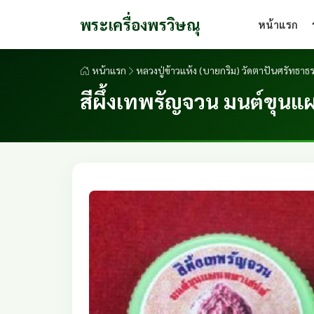
พระเครื่องพรวิษณุ
หน้าแรก
หน้าแรก
หลวงปู่ข้าวแห้ง (บายกริม) วัดตาปันศรัทธาธร
สีผึ้งเทพรัญจวน มนต์ขุนแผ