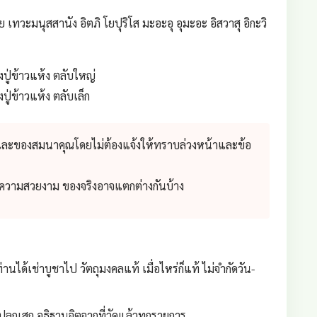
เทวะมนุสสานัง อิตภิ โยปุริโส มะอะอุ อุมะอะ อิสวาสุ อิกะวิ
ปู่ข้าวแห้ง ตลับใหญ่
ู่ข้าวแห้ง ตลับเล็ก
 และของสมนาคุณโดยไม่ต้องแจ้งให้ทราบล่วงหน้าและข้อ
่อความสวยงาม ของจริงอาจแตกต่างกันบ้าง
่านได้เช่าบูชาไป วัตถุมงคลแท้ เมื่อไหร่ก็แท้ ไม่จำกัดวัน-
ลุกเสก อธิฐานจิตจากที่วัดแล้วทุกรายการ