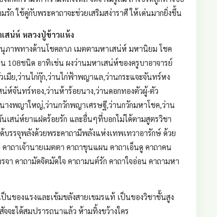
มรัก ใช้คู่กับพระคาถาจะช่วยเสริมสง่าราศี ให้เด่นมากยิ่งขึ้น
สน่ห์ หลวงปู่ข้าวแห้ง
่มีอนุภาพทางด้านโชคลาภ เมตตามหาเสน่ห์ มหานิยม โชค
ว่าน 108ชนิด อาทิเช่น ผงว่านมหาเสน่ห์ของครูบาอาจารย์
ัวเมีย,ว่านไก่กุ๊ก,ว่านไก่ฟ้าพญาแล,ว่านกระแจะจันทร์หง
น่ห์จันทร์ทอง,ว่านห้าร้อยนาง,ว่านดอกทองตัวผู้-ตัว
วักนางพญาใหญ่,ว่านกวักพญาเศรษฐี,ว่านกวักมหาโชค,ว่าน
นเสน่ห์ยาแฝดร้อยรัก และอื่นๆที่บอกไม่ได้ตามสูตรวิชา
้บรรจุพลังด้วยพระคาถามีพลังแห่งเทพเทวาอารักษ์ ด้วย
่ คาถาเจ้านายเมตตา คาถาขุนแผน คาถาเอ็นดู คาถาคน
จรจา คาถามัดจิตมัดใจ คาถามนต์รัก คาถาใจอ่อน คาถามหา
เป็นของแรงและเข้มขลังสายเขมรแท้ เป็นของวิชาชั้นสูง
ษาสัจจะได้สมปรารถนาแล้ว ห้ามทิ้งขว้างใคร