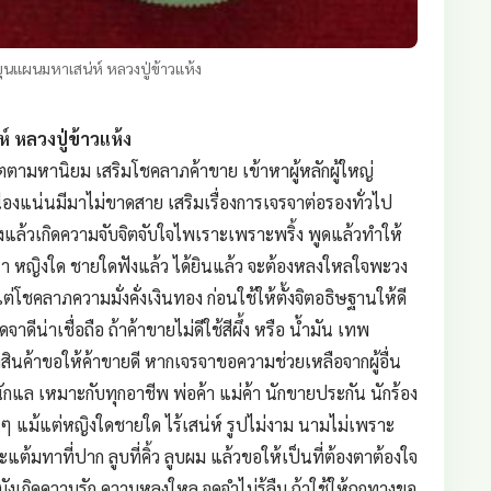
ขุนแผนมหาเสน่ห์ หลวงปู่ข้าวแห้ง
์ หลวงปู่ข้าวแห้ง
ตตามหานิยม เสริมโชคลาภค้าขาย เข้าหาผู้หลักผู้ใหญ่
ืองแน่นมีมาไม่ขาดสาย เสริมเรื่องการเจรจาต่อรองทั่วไป
งแล้วเกิดความจับจิตจับใจไพเราะเพราะพริ้ง พูดแล้วทำให้
รถนา หญิงใด ชายใดฟังแล้ว ได้ยินแล้ว จะต้องหลงใหลใจพะวง
ต่โชคลาภความมั่งคั่งเงินทอง ก่อนใช้ให้ตั้งจิตอธิษฐานให้ดี
ีน่าเชื่อถือ ถ้าค้าขายไม่ดีใช้สีผึ้ง หรือ น้ำมัน เทพ
สินค้าขอให้ค้าขายดี หากเจรจาขอความช่วยเหลือจากผู้อื่น
กแล เหมาะกับทุกอาชีพ พ่อค้า แม่ค้า นักขายประกัน นักร้อง
างๆ แม้แต่หญิงใดชายใด ไร้เสน่ห์ รูปไม่งาม นามไม่เพราะ
้มทาที่ปาก ลูบที่คิ้ว ลูบผม แล้วขอให้เป็นที่ต้องตาต้องใจ
ังเกิดความรัก ความหลงใหล จดจำไม่รู้ลืม ถ้าใช้ให้ถูกทางขอ