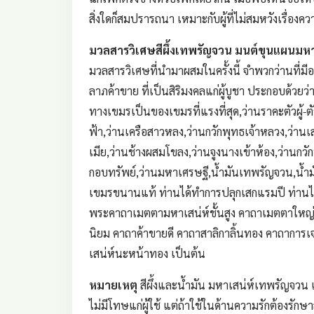
สิ่งใดก็สมปรารถนา เหมาะกับผู้ที่ไม่สมหวังเรื่องควา
มวลสารวิเศษสีผึ้งเทพรัญจวน มนต์ขุนแผนมหาเ
มวลสารวิเศษที่นำมาผสมในครั้งนี้ จำพวกว่านที
ลาภค้าขาย ที่เป็นสิริมงคลแก่ผู้บูชา ประกอบด้วย
ทางเขมรเป็นของเขมรที่แรงที่สุด,ว่านราคะตัวผู้-ต
ฟ้า,ว่านเครือสาวหลง,ว่านกวักพุทธเจ้าหลวง,ว่านเส
เมีย,ว่านช้างผสมโขลง,ว่านจูงนางเข้าห้อง,ว่านก
กอบทรัพย์,ว่านมหาเศรษฐี,น้ำมันเทพรัญจวน,น้ำมั
เขมรขนานแท้ ท่านได้ทำการปลุกเสกแรมปี ท่านได
พระคาถาเมตตามหาเสน่ห์ชั้นสูง คาถาเมตตาใหญ
นิยม คาถาค้าขายดี คาถาสาลิกาลิ้นทอง คาถาการเ
เสน่ห์นะหน้าทอง เป็นต้น
หมายเหตุ
สีผึ้งและน้ำมัน มหาเสน่ห์เทพรัญจวน 
ไม่มีโทษแก่ผู้ใช้ แต่ถ้าใช้ในด้านความรักต้องรัก