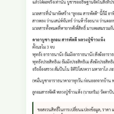
แล้วได้ผลจริงเท่านั้น บูชาขออธิษฐานจิตในสิ่งที่
มวลสารที่นำมาจัดสร้าง "ลูกอม สารพัดดี" นี้ก็มี อา
สาวหลง ว่านเสน่ห์จันทร์ ว่านห้าร้อยนาง ว่านด
มวลสารทั้งหมดที่หายากศักดิ์สิทธิ์ มาบดผสมรวมกั
คาถาบูชา ลูกอม สารพัดดี หลวงปู่ข้าวแห้ง
ตั้งนะโม 3 จบ
พุทธัง อาราธนานัง ธัมมังอาราธนานัง สังฆังอารา
พุทธังประสิทธิเม ธัมมังประสิทธิเม สังฆังประสิทธิ
อริยอ็องสรวง สัมปันโน อิติปิโสภควา มหาลาโภ ภ
(หมั่นบูชาอาราธนาคาถาทุกวัน ก่อนออกจากบ้าน หร
ลูกอมสารพัดดี หลวงปู่ข้าวแห้ง (บายกริม) วัดตาปั
ขอสงวนสิทธิ์ในการเปลี่ยนแปลงข้อมูล, ราคา