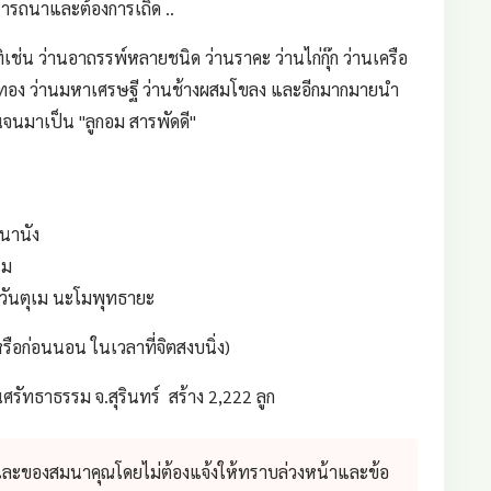
ปรารถนาและต้องการเถิด ..
ทิเช่น ว่านอาถรรพ์หลายชนิด ว่านราคะ ว่านไก่กุ๊ก ว่านเครือ
อกทอง ว่านมหาเศรษฐี ว่านช้างผสมโขลง และอีกมากมายนำ
นจนมาเป็น "ลูกอม สารพัดดี"
ธนานัง
เม
ะวันตุเม นะโมพุทธายะ
ือก่อนนอน ในเวลาที่จิตสงบนิ่ง)
นศรัทธาธรรม จ.สุรินทร์ สร้าง 2,222 ลูก
 และของสมนาคุณโดยไม่ต้องแจ้งให้ทราบล่วงหน้าและข้อ