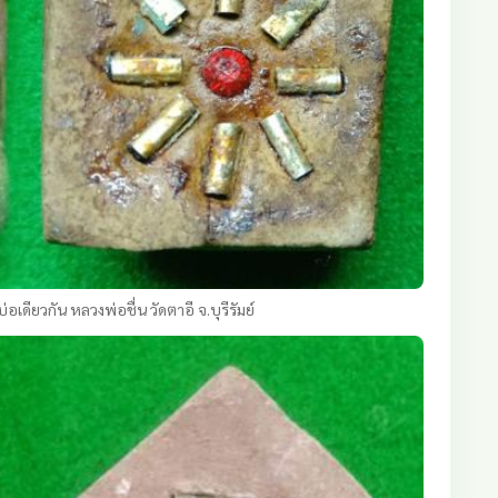
เดียวกัน หลวงพ่อชื่น วัดตาอี จ.บุรีรัมย์