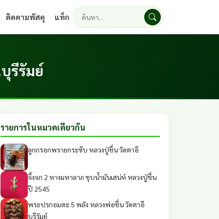
ติดตามพัสดุ
แท็ก
ค้นหา
ุรีรัมย์
รายการในหมวดเดียวกัน
ลูกกรอกพรายกระซิบ หลวงปู่ชื่น วัดตาอี
จิ้งจก 2 หางมหาลาภ ชุบน้ำมันเสน่ห์ หลวงปู่ชื่น
ปี 2545
พระปรกอมตะ 5 พลัง หลวงพ่อชื่น วัดตาอี
บุรีรัมย์