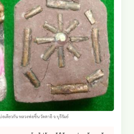
เดียวกัน หลวงพ่อชื่น วัดตาอี จ.บุรีรัมย์