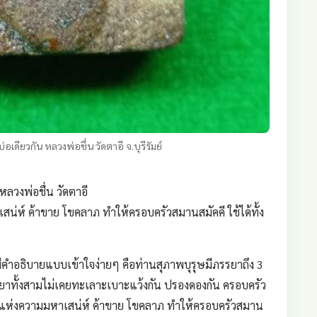
เดียวกัน หลวงพ่อชื่น วัดตาอี จ.บุรีรัมย์
ลวงพ่อชื่น วัดตาอี
่ห์ ค้าขาย โขคลาภ ทำให้ครอบครัวสมานสมัคคี ใช้ได้ทั้ง
ีคำอธิบายแบบเข้าใจง่ายๆ คือท่านสุภาพบุรุษมีภรรยาถึง 3
รรยาทั้งสามไม่เคยทะเลาะเบาะแว้งกัน ปรองดองกัน ครอบครัว
อดแห่งความมหาเสน่ห์ ค้าขาย โขคลาภ ทำให้ครอบครัวสมาน