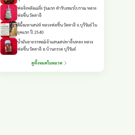
พ่องั่งหลังแม่งั่ง รุ่นแรก ตำรับเขมรโบราณ หลวง
พ่อชื่น วัดตาอี
สีผึ้งมหาเสน่ห์ หลวงพ่อชื่น วัดตาอี จ.บุรีรัมย์ ใน
ยุคแรก ปี 2540
น้ำมันอาถรรพณ์เจ้าแสนเสน่หาอิ้นทอง หลวง
พ่อชื่น วัดตาอี อ.บ้านกรวด บุรีรัมย์
ดูทั้งหมดในหมวด