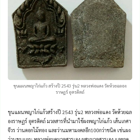
ขุนแผนพญาไก่แก้ว สร้างปี 2543 รุ่น2 หลวงพ่อแดง วัดห้วยฉลอง
ราษฏร์ อุตรดิตถ์
ขุนแผนพญาไก่แก้วสร้างปี 2543 รุ่น2
หลวงพ่อแดง วัดห้วยฉล
องราษฏร์
อุตรดิตถ์ มวลสารที่นำมาใช้ผงพญาไก่แก้ว เส้นเกศา
จีวร ว่านดอกไม้ทอง และว่านมหามงคลอีก100กว่าชนิด เช่นผง
ว่านขุนแผน หลวงพ่อบดมวลสารเอง ผสมมวลสารเอง และกด