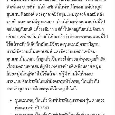
พิมพ์เอง ขณะที่ท่านได้กดพิมพ์นั้นท่านได้ท่องมนต์ประสูติ
ขุนแผน ทีละองค์ พระทุกองค์มีจิตขุนแผนทุกองค์ และมีพลัง
ทางด้านมหาเสน่ห์รุนแรงมาก ท่านได้บอกว่าขุนแผนรุ่นนี้ไป
ตกไปอยู่กับคนดี แล้วจะดีมาก แต่ถ้าไปตกอยู่กับคนไม่ดีจะน่า
กลัวมากเหมือนกัน ท่านยังได้บอกอีกว่า ถ้าเอาพระขุนแผนนี้ไป
ใช้แล้วระลึกถึงดีๆก็เหมือนมีจิตของขุนแผนมีคาถามีญาณ
บารมี มีความเป็นมหาเสน่ห์ และมีความเมตตาเหมือน
ขุนแผนนั่นแหละ ถ้าดูแล้วเป็นพระไม่สวยแต่พุทธคุณล้ำเลิศ
เรื่องเมตตามหาเสน่ห์ผูกใจเพศตรงข้ามดีเหลือหลาย หนุ่ม
น้อยหนุ่มใหญ่ที่นำไปใช้แล้วต่างก็รู้ดี ท่านได้สร้างออก
มา2แบบ คือประทับไก่แก้วฝังตะกรุดหัวใจพญาไก่แก้ว กับ
ประทับกุมารทองฝังตะกรุดหัวใจพญาไก่แก้ว
ขุนแผนพญาไก่แก้ว พิมพ์ประทับกุมารทอง รุ่น 2 หลวง
พ่อแดง สร้างปี 2543