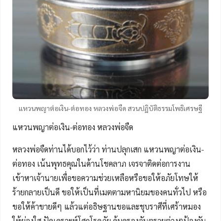
แหวนพญาต่อเงิน-ต่อทอง หลวงพ่อจืด สวนปฏิบัติธรรมโพธิเศรษฐี
แหวนพญาต่อเงิน-ต่อทอง หลวงพ่อจืด
หลวงพ่อจืดท่านได้บอกไว้ว่า ท่านปลุกเสก แหวนพญาต่อเงิน-
ต่อทอง เน้นพุทธคุณในด้านโชคลาภ เจรจาติดต่อการงาน
เข้าหาเจ้านายเพื่อขอความช่วยเหลือหรือขอให้อภัยโทษให้
ร้ายกลายเป็นดี ขอให้เป็นที่เมตตามหานิยมของคนทั่วไป หรือ
ขอให้ค้าขายดีๆ แล้วแต่อธิษฐานขอและชุบราศีที่เศร้าหมอง
ให้ผ่องใส ปัดเคราะห์โศกโรคภัย คุ้มครองอันตรายต่างๆป้องกัน