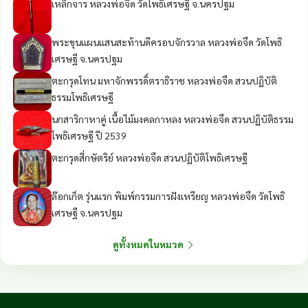
เหล็กจาร หลวงพ่อจืด วัดโพธิเศรษฐี จ.นครปฐม
พระขุนแผนแสนสะท้านดีครอบจักรวาล หลวงพ่อจืด วัดโพธิ
เศรษฐี จ.นครปฐม
ตะกรุดโทน มหาจักพรรดิ์ตราธิราช หลวงพ่อจืด สวนปฏิบัติ
ธรรมโพธิเศรษฐี
นกสาริกาหาคู่ เนื้อไม้มงคลกาหลง หลวงพ่อจืด สวนปฏิบัติธรรม
โพธิเศรษฐี ปี 2539
ตะกรุดสี่กษัตริย์ หลวงพ่อจืด สวนปฏิบัติโพธิเศรษฐี
ล๊อกเก็ต รุ่นแรก พิมพ์กรรมการฝังเหรียญ หลวงพ่อจืด วัดโพธิ
เศรษฐี จ.นครปฐม
ดูทั้งหมดในหมวด