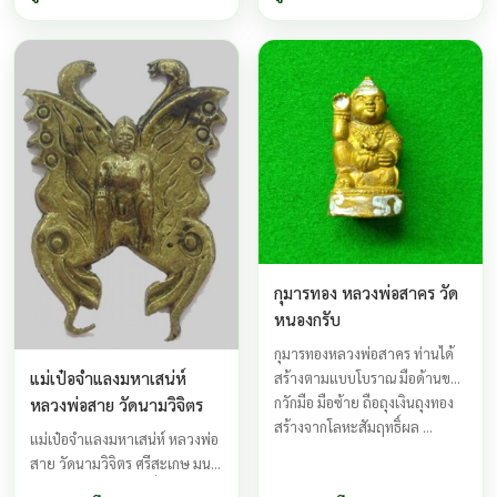
เล่าเรียนและศึกษาการลบผง
พรายกอบทรัพย์ เป็นกุมารทองกึ่ง
น้ำนมควายจากหลวงพ่อ มุ้ย วัด
เทพกึ่งพรายที่มีฤทธิ์สูงทางด้าน
ป่าระกำเหนือ ...
เมตตามหานิยม และเมตตา
ค้าขาย เหมาะสำหรับเลี้ยงไว้
เรียกโชคลาค ...
กุมารทอง หลวงพ่อสาคร วัด
หนองกรับ
กุมารทองหลวงพ่อสาคร ท่านได้
แม่เป๋อจำแลงมหาเสน่ห์
สร้างตามแบบโบราณ มือด้านขวา
กวักมือ มือซ้าย ถือถุงเงินถุงทอง
หลวงพ่อสาย วัดนามวิจิตร
สร้างจากโลหะสัมฤทธิ์ผล ...
แม่เป๋อจำแลงมหาเสน่ห์ หลวงพ่อ
สาย วัดนามวิจิตร ศรีสะเกษ มนต์
ดำคุณไสยอาถรรพณ์ชั่วร้ายยัง