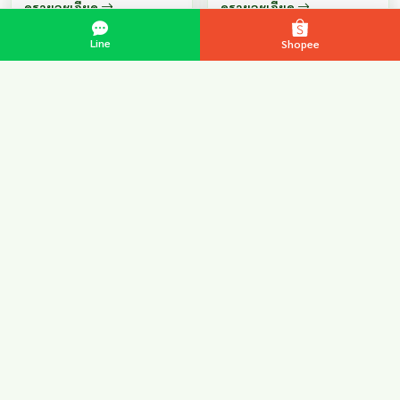
ตะวันออก หลวงพ่อสุพจน์ (พระ
ดูรายละเอียด
ดูรายละเอียด
ด้านการขอโชค ขอลาภ กู้หนี้ยืม
สายกรรมฐาน) วัดห้วงพัฒนา
สิน ขอลาภเงินทอง เจรจาผัดผ่อน
อ.เขาสมิง จ.ตราด ...
Line
Shopee
หนี้สิน ...
หลวงปู่ทวด วัดช้างไห้ รุ่น
เฉลิมพระเกียรติพระบาท
สมเด็จพระเจ้าอยู่หัว รัชกาลที่
ผู้เลื่อมใสในการบูชาหลวงปู่ทวด
9 ปี 2540
เชื่อว่าอนุภาพของท่านจะช่วยดล
บันดาลให้แคล้วคลาดปลอดภัย
จากภัยอันตรายทั้งปวง ชาวใต้จะ
นิยมนำองค์หลวงปู่ทวด กลัดไว้กับ
นาฬิกามงคลชีวิต เสริมโฉลก
เสื้อของทารกเพื่อป้องกันสิ่ง