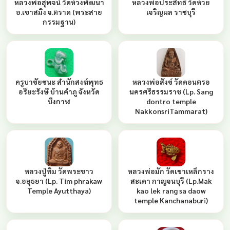
หลวงพ่อสุพจน์ วัดห้วงพัฒนา
หลวงพ่อประสิทธิ์ วัดห้วย
อ.เขาสมิง จ.ตราด (พระสาย
เจริญผล ราชบุรี
กรรมฐาน)
ครูบาชัยชนะ สำนักสงฆ์พุทธ
หลวงพ่อสังข์ วัดดอนตรอ
อริยะรังษี บ้านคำภู จังหวัด
นครศรีธรรมราช (Lp. Sang
บึงกาฬ
dontro temple
NakkonsriTammarat)
หลวงปู่ทิม วัดพระขาว
หลวงพ่อมัก วัดเขาเหล็กราง
จ.อยุธยา (Lp. Tim phrakaw
สะเดา กาญจนบุรี (Lp.Mak
Temple Ayutthaya)
kao lek rang sa daow
temple Kanchanaburi)