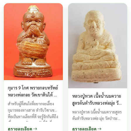
กุมาร 9 โกศ พรายกอบทรัพย์
หลวงพ่อกอย วัดเขาดินใต้ ปี
หลวงปู่ทวด เนื้อน้ำนมควาย
2552
สูตรต้นตำรับหลวงพ่อมุ่ย วัด
สำหรับผู้ที่สนใจที่อยากจะเลี้ยง
ป่าระกำเหนือ
กุมารทองทางสาย ตำรับวิชาเขมร
หลวงปู่ทวด (เนื้อน้ำนมควายสูตร
คือเป็นทางเลือกที่ดี จะรู้จักกันดีถึง
ต้นตำรับหลวงพ่อ มุ่ย วัดป่าระกำ
เรื่องความขลังความศักดิ์สิทธิ์
เหนือ)หลวงพ่อท่านสังข์ ท่านได้
ดูรายละเอียด
ดูรายละเอียด
ความเฮี้ยน ของกุมารเก้าโกศ