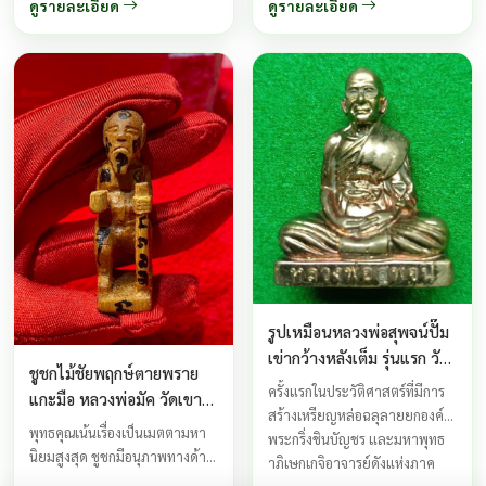
ดูรายละเอียด
ดูรายละเอียด
ปรากฏให้เห็นอยู่เนืองๆเป็นเหตุ
ให้การทำมาหากินฝืดเคืองหรือทำ
มาหากินไม่ขึ้น ...
รูปเหมือนหลวงพ่อสุพจน์ปั๊ม
เข่ากว้างหลังเต็ม รุ่นแรก วัด
ชูชกไม้ชัยพฤกษ์ตายพราย
ห้วงพัฒนา อ.เขาสมิง
ครั้งแรกในประวัติศาสตร์ที่มีการ
แกะมือ หลวงพ่อมัค วัดเขา
จ.ตราด
สร้างเหรียญหล่อฉลุลายยกองค์
เล็กรางสะเดา
พุทธคุณเน้นเรื่องเป็นเมตตามหา
พระกริ่งชินบัญชร และมหาพุทธ
นิยมสูงสุด ชูชกมีอนุภาพทางด้าน
าภิเษกเกจิอาจารย์ดังแห่งภาค
เสริมดวง เสริมวาสนาบารมีทาง