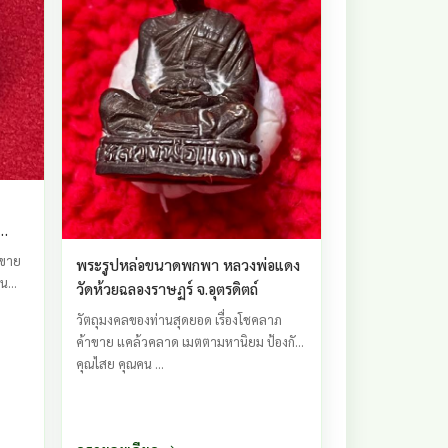
าขาย
พระรูปหล่อขนาดพกพา หลวงพ่อแดง
ิน
วัดห้วยฉลองราษฏร์ จ.อุตรดิตถ์
วัตถุมงคลของท่านสุดยอด เรื่องโชคลาภ
ค้าขาย แคล้วคลาด เมตตามหานิยม ป้องกัน
คุณไสย คุณคน ...