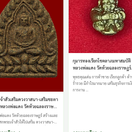
กุมารทองเรียกโชคลาภมหาสมบัติ
หลวงพ่อแดง วัดห้วยฉลองราษฏร์
จ.อุตรดิตถ์
พุทธคุณเด่น การค้าขาย เรียกลูกค้า ค้
ร่ำรวย มีกำไรมากมาย เสริมธุรกิจการเง
การงาน ...
จ้าสัวเสริมดวงวาสนา-เสริมชะตา
ต หลวงพ่อแดง วัดห้วยฉลองราษฏร์
ิตถ์
พ่อแดง วัดห้วยฉลองราษฏร์ สร้างและ
สกพระเจ้าสัวให้ไปเสริม ดวงวาสนา-
ชะตาชีวิต เลื่อนตำแหน่งหน้าที่การงาน