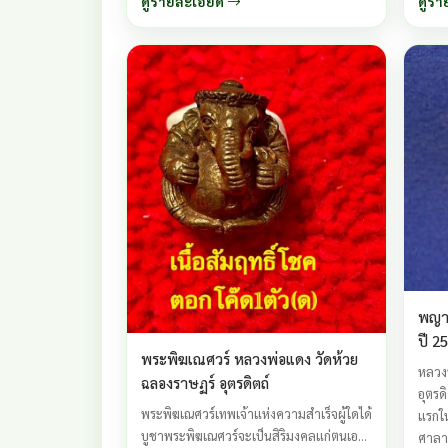
ดูรายละเอียด
ดูรา
โชคไม
พญาไ
ปี 2
พระพิฆเณศวร์ หลวงพ่อแดง วัดห้วย
หลวงพ
ฉลองราษฏร์ อุตรดิตถ์
อุตรด
พระพิฆเณศวร์เทพเจ้าแห่งความสำเร็จผู้ใดได้
แรกใน
บูชาพระพิฆเณศวร์จะเป็นสิริมงคลแก่ตนเอง
ศาลาธ