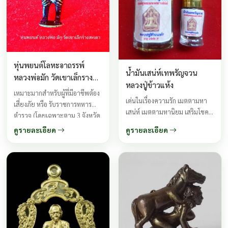
หุ่นพยนต์โลหะอาถรรพ์
น้ำมันเสน่ห์เทพรัญจวน
หลวงพ่อมัก วัดเขาเล็กราง
หลวงปู่ข้าวแห้ง
สะเดา
เหมาะมากสำหรับผู้ที่มีอาชีพต้อง
เด่นในเรื่องความรัก เมตตามหา
เสี่ยงภัย หรือ รับราชการทหาร
เสน่ห์ เมตตามหานิยม เสริมโชค
ตำรวจ (โดยเฉพาะตาม 3 จังหวัด
ลาภค้าขาย เข้าหาผู้หลักผู้ใหญ่
ชายแดนภาคใต้) ...
ดูรายละเอียด
ดูรายละเอียด
เข้าหาเจ้านายผู้คนนิยมชมชอบ มี
โชคลาภ ...