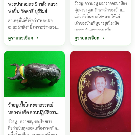
โพธิ์เศรษฐี ปี 2555
วัวธนู-ควายธนู นอกจากจะปกป้อง
พระปรกอมตะ 5 พลัง หลวง
คุ้มครองดูแลรักษาเจ้าของบ้าน
พ่อชื่น วัดตาอี บุรีรัมย์
แล้ว ยังบันดาลโชคลาภให้แก่
สาเหตุที่ได้ตั้งชื่อว่า”พระปรก
เจ้าของบ้านที่บูชาอยู่เนืองนิจ
อมตะ 5พลัง” นี้ เพราะว่าหลวง
เพราะ วัว-ควายธนู เป็น
พ่อชื่น ท่านได้ทำพิธีอัญเชิญเทพ
สัญลักษณ์ด้านโชคลาภ ความ
ดูรายละเอียด
ดูรายละเอียด
เทวาลงมาปลุกเสกเสริมอนุภาพ
อุดมสมบูรณ์ ...
ให้กับพระนาคปรก ซึ่งมีพลัง
อนุภาพเป็นอมตะ แห่งความ
บริสุทธิ์ 5พลัง
วัวธนูเนื้อโลหะอาถรรพณ์
หลวงพ่อจืด สวนปฏิบัติธรรม
โพธิ์เศรษฐี ปี 2555
วัวธนู –ควายธนู ของไทยเรา
ถือว่าเป็นสุดยอดเครื่องรางชนิด
หนึ่งตั้งแต่โบราณ คุณสมบัติของ