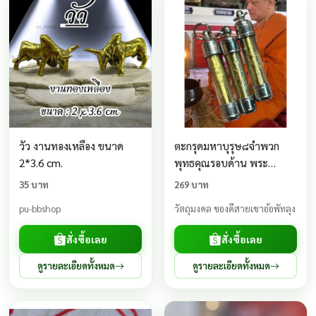
วัว งานทองเหลือง ขนาด
ตะกรุดมหาบุรุษ๘จำพวก
2*3.6 cm.
พุทธคุณรอบด้าน พระ
อาจารย์ประสูติวัดในเตา
35 บาท
269 บาท
pu-bbshop
วัตถุมงคล ของดีสายเขาอ้อพัทลุง
สั่งซื้อเลย
สั่งซื้อเลย
ดูรายละเอียดทั้งหมด
ดูรายละเอียดทั้งหมด