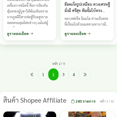
ล๊อคเก็ตรูปเหมือน ดวงเศรษฐี
เครื่องรางชนิดนี้ คือการป้องกัน
มั่งมี ศรีสุข พิมจั้มโบ้ทรง
คุ้มครองผู้บูชาให้พ้นภยันตราย
ตาลปัตร หลวงพ่อจืด ปี 2555
จากภูตผีปิศาจต่อสู้กับอสูรกาย
หลวงพ่อจืด นิมฺมโล ท่านเป็นพระ
ตลอดจนคุณไสยต่างๆ แม้แต่ผู้
ที่เปี่ยมไปด้วยเมตตามหาบารมี
ปองร้าย ...
กระแสจิตของท่านเร็วและแรง
ดูรายละเอียด
ดูรายละเอียด
ความจำดีเป็นเลิศ ท่านเป็นศิษย์
เอกของหลวงพ่อน้อย วัดศีรษะ
ทอง ...
หน้า 2 / 5
1
2
3
4
สินค้า Shopee Affiliate
240 รายการ
หน้า 1 / 12