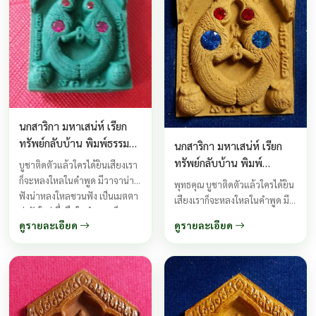
มีความรัก ...
นกสาริกา มหาเสน่ห์ เรียก
ทรัพย์กลับบ้าน พิมพ์ธรรมดา
นกสาริกา มหาเสน่ห์ เรียก
ฝังตะกรุดหัวใจสาริกาคู่ ปี
ทรัพย์กลับบ้าน พิมพ์
บูชาติดตัวแล้วใครได้ยินเสียงเรา
2556
กรรมการ ฝังตะกรุดหัวใจสา
ก็จะหลงใหลในคำพูด มีวาจาน่า
พุทธคุณ บูชาติดตัวแล้วใครได้ยิน
ริกา16 ห้อง ปี 2556
ฟังน่าหลงใหลชวนฟัง เป็นเมตตา
เสียงเราก็จะหลงใหลในคำพูด มี
น่ารักใคร่เชื่อถือในคำพูด เป็น
วาจาน่าฟังน่าหลงใหลชวนฟัง
ดูรายละเอียด
ดูรายละเอียด
เมตตามหาเสน่ห์แม้กระทั่งท้าว
เป็นเมตตาน่ารักใคร่เชื่อถือในคำ
พระยาโกรธเราแบบจะฆ่าจะแกง
พูด เป็นเมตตามหาเสน่ห์แม้
เห็นหน้าเราหายโกรธจนสิ้นโทษ
กระทั่งท้าวพระยาโกรธเราแบบจะ
ถึงตายก็ไม่ตาย จากร้ายกลับ
ฆ่าจะแกง เห็นหน้าเราหายโกรธ
กลายเป็นดีเป็น จะทำให้มีแต่คน
จนสิ้นโทษถึงตายก็ไม่ตาย จาก
รักไม่มีคนเกลียดเป็นมหาละลวย
ร้ายกลับกลายเป็นดีเป็น ...