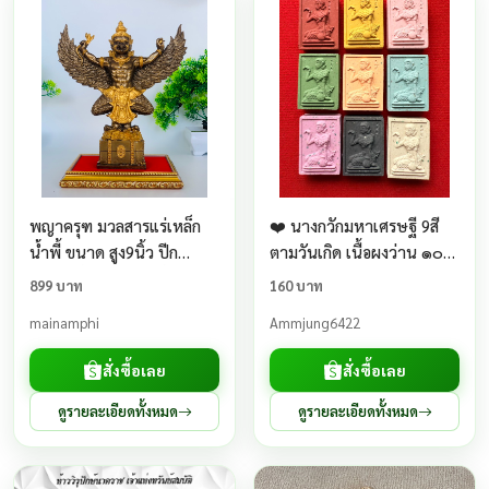
พญาครุฑ มวลสารแร่เหล็ก
❤️ นางกวักมหาเศรษฐี 9สี
น้ำพี้ ขนาด สูง9นิ้ว ปีก
ตามวันเกิด เนื้อผงว่าน ๑๐๘
กว้าง9นิ้ว หน้าตัก3นิ้ว
ฝังตะกรุด“นะเศรษฐี” รุ่น
899 บาท
160 บาท
แรกหลวงตาขึม วรธมฺโมวัด
mainamphi
Ammjung6422
บ้านผักขะจ.ศรีสะเกษ
สั่งซื้อเลย
สั่งซื้อเลย
ดูรายละเอียดทั้งหมด
ดูรายละเอียดทั้งหมด