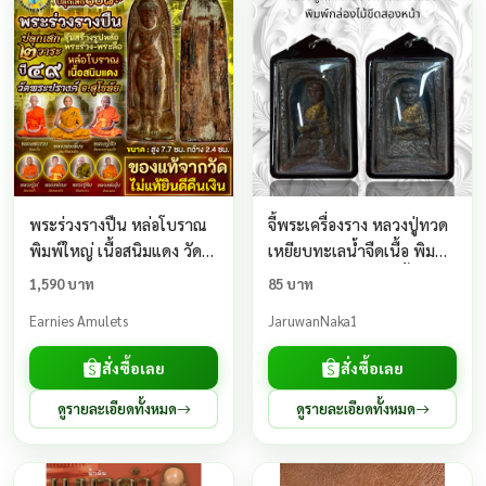
พระร่วงรางปืน หล่อโบราณ
จี้พระเครื่องราง หลวงปู่ทวด
พิมพ์ใหญ่ เนื้อสนิมแดง วัด
เหยียบทะเลน้ำจืดเนื้อ พิมพ์
พระปรางค์ จ.สุโขทัย แท้จาก
กล่องไม้ขีดสองหน้าเนื้อว่าน
1,590 บาท
85 บาท
วัด
Earnies Amulets
JaruwanNaka1
สั่งซื้อเลย
สั่งซื้อเลย
ดูรายละเอียดทั้งหมด
ดูรายละเอียดทั้งหมด