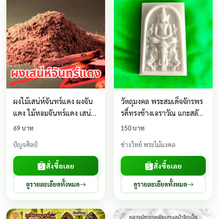
ผงไม้เสน่ห์จันทร์แดง ผงจัน
วัตถุมงคล พระสมเด็จจักรพร
แดง ไม้หอมจันทร์แดง เสน่ห์
รดิ์ทรงช้างเอราวัณ แกะสลัก
จันทร์ ผงไม้มงคลแดง ขนาด
จากกระดูกคชสาร
69 บาท
150 บาท
100 กรัม
ปัญจศิลป์
ช่างวิทย์ พระไม้มงคล
สั่งซื้อเลย
สั่งซื้อเลย
ดูรายละเอียดทั้งหมด
ดูรายละเอียดทั้งหมด