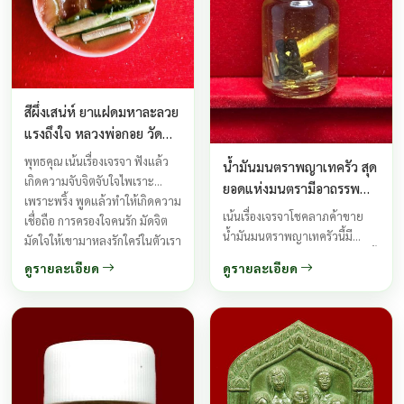
สีผึ่งเสน่ห์ ยาแฝดมหาละลวย
แรงถึงใจ หลวงพ่อกอย วัด
เขาดินใต้(วัดบึงเก่า) บุรีรัมย์
พุทธคุณ เน้นเรื่องเจรจา ฟังแล้ว
น้ำมันมนตราพญาเทครัว สุด
ต้นตำราเขมรขนานแท้
เกิดความจับจิตจับใจไพเราะ
ยอดแห่งมนตรามีอาถรรพณ์
ปี2557
เพราะพริ้ง พูดแล้วทำให้เกิดความ
แรงสาวรักชาย หลงหลวงพ่อ
เน้นเรื่องเจรจาโชคลาภค้าขาย
เชื่อถือ การครองใจคนรัก มัดจิต
กอย วัดเขาดินใต้ ต้นตำรับ
น้ำมันมนตราพญาเทครัวนี้มี
มัดใจให้เขามาหลงรักใคร่ในตัวเรา
เขมรโบราณ ปี 2557
อาถรรพณ์แรง สาวรัก ชายหลง นี้
มัดใจคนที่เราหมายปอง ...
ดูรายละเอียด
ดูรายละเอียด
มีอิทธิฤทธิ์ทางด้านมหาเสน่ห์สุดๆ
ไม่มีส่วนผมใดๆของซากมนุษย์จึง
สามารถทำให้ผู้ใช้นำไปใช้แล้ว
สบายใจได้เลยว่าจะไม่เข้าตัว มี
กรรมวิธีการหุงที่สลับซับซ้อนมาก
ใช้แตะแต้มตัวเองจะเป็นมหา
เสน่ห์ไปที่ไหนใครก็รักใครก็ชอบ