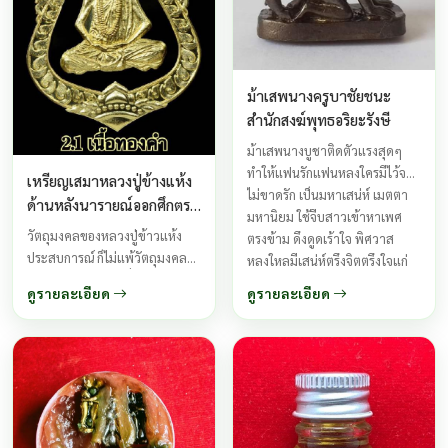
ม้าเสพนางครูบาชัยชนะ
สำนักสงฆ์พุทธอริยะรังษี
ม้าเสพนางบูชาติดตัวแรงสุดๆ
ทำให้แฟนรักแฟนหลงใครมีไว้จะ
เหรียญเสมาหลวงปู่ข้างแห้ง
ไม่ขาดรัก เป็นมหาเสน่ห์ เมตตา
ด้านหลังนารายณ์ออกศึกตรง
มหานิยม ใช้จีบสาวเข้าหาเพศ
ไตรภพ
วัตถุมงคลของหลวงปู่ข้าวแห้ง
ตรงข้าม ดึงดูดเร้าใจ พิศวาส
ประสบการณ์ ก็ไม่แพ้วัตถุมงคล
หลงใหลมีเสน่ห์ตรึงจิตตรึงใจแก่
ของหลวปู่สรวง ในเรื่อง เมตตา
เพศตรงข้ามดียิ่งนัก คู่บ่าวสาวที่
ดูรายละเอียด
ดูรายละเอียด
โชคลาภ ลูกศิษย์ของท่านถูกหวย
แต่งงานแล้วจะทำให้ครองรักกัน
รวยเบอร์ ...
นิรันดร ...