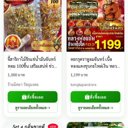
จี้สาริกาไม้รักแช่น้ำมันจันทร์
ตะกรุดราหูอมจันทร์ เนื้อ
หอม 100ชิ้น เสริมเสน่ห์ ช่วย
ทองแดงชุบกะไหล่เงิน หลวง
เรื่องเมตตามหานิยม เจรจา
พ่อแช่ม วัดตาก้อง ปี 31
1,000 บาท
1,199 บาท
การค้า สาริกาลิ้นทอง
ร้านนิตยา วัตถุมงคล
kongkapanstore
สั่งซื้อเลย
สั่งซื้อเลย
ดูรายละเอียดทั้งหมด
ดูรายละเอียดทั้งหมด