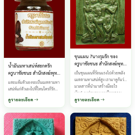
เป็นขอ
ขุนแผน 7นางรุมรัก ของ
ครูบาชัยชนะ สำนักสงฆ์พุทธ
น้ำมันมหาเสน่ห์สะกดรัก
อริยะรังษี จังหวัดบึงกาฬ
ครูบาชัยชนะ สำนักสงฆ์พุทธ
เป็นขุนแผนที่ร้อนแรงไปด้วยพลัง
พระหนุ่มที่มาแรงด้วย
เมตตามหาเสน่ห์สูง เรามาดูกันว่า
อริยะรังษี บ้านคำภู จังหวัด
แตะแต้มตัวเองจะเป็นเมตตามหา
ประสบการณ์
มวลสารที่นำมาสร้างมีอะไร
บึงกาฬ
เสน่ห์แก่ตัวเองไปที่ไหนใครก็รัก
บ้าง1.ผงว่านขุนแผนมีพุทธคุณ
ใครก็ชอบ ผัวเมียที่ไม่สามัคคี
เรื่องเมตตา โชคลาภค้าขาย เดิน
ดูรายละเอียด
ดูรายละเอียด
ผิดใจที่เหตุผลต่างๆผสมลงไปใน
ทางไปแห่งหนตำบลใดมีแต่คน
อาหารให้กิน กลับมาคืนรักเหมือน
เมตตารักใคร่ ผู้หลักผู้ใหญ่เอ็นดู
เดิม ใช้แตะแต้มทาตัวทาปากเจิม
ชมชอบต้องจิตต้องใจ 2.ผงว่าน
ร้านพกพาจะเป็นมหาเสน่ห์
พุทรา มีพุทธคุณในเรื่องเมตตา
เหมาะผู้ทำงานกลางคืน ผู้ต้องการ
มหาเสน่ห์ ...