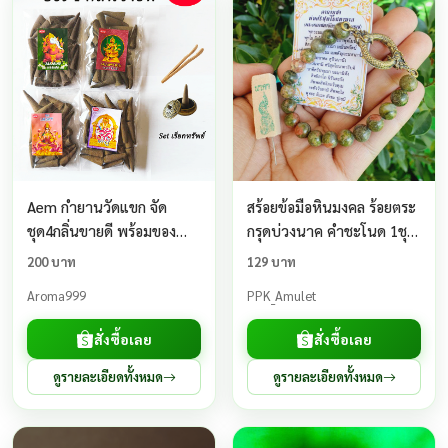
Aem กำยานวัดแขก จัด
สร้อยข้อมือหินมงคล ร้อยตระ
ชุด4กลิ่นขายดี พร้อมของ
กรุดบ่วงนาค คำชะโนด 1ชุด
แถมไม้คีบและโถวางทอง
รับ3รายการ พร้อมใบบูชา
200 บาท
129 บาท
เหลือง ขนาดแพ็ค 50 กรัม
และธูปขอโชคลาภ
Aroma999
PPK_Amulet
สั่งซื้อเลย
สั่งซื้อเลย
ดูรายละเอียดทั้งหมด
ดูรายละเอียดทั้งหมด