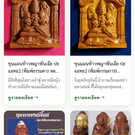
...
ขุนแผนท้าวพญาพันเมีย ปะ
ขุนแผนท้าวพญาพันเมีย ปะ
ฉะดะ2 (พิมพ์ธรรมดา) หลวง
ฉะดะ2 (พิมพ์กรรมการ)
พ่อกอย วัดเขาดินใต้ ปี 2556
หลวงพ่อกอย วัดเขาดินใต้ ปี
มีอิทธิคุณในทางเจ้าชู้ อยากมีหญิง
ในยุคปัจจุบันนี้ ถ้าถามเรื่องเมตตา
2556
ข้างกายมิได้ขาดและมีเสน่ห์แก่
มหาเสน่ห์ ที่ได้ปลุกเสกสุดยอด
ตัวเองอย่างสูงสุดเมื่อได้พบสบตา
ทางมหาเสน่ห์ ต้องยกให้หลวงพ่อ
ดูรายละเอียด
ดูรายละเอียด
คุยด้วยเกิดอาการเคลิบเคลิ้ม
กอย วัดเขาดินใต้ ที่กำลังโด่งดัง
หลงใหลอยากอยู่ใกล้ไม่อยากไป
ด้วยประสบการณ์ ว่าแรงจริง ...
ไหน เหมือนดั่งมนต์สะกดดึงดูดผูก
จิตผูกใจต่อเพศตรงกันข้าม หรือ
เพศเดียวกัน ก็สุดแต่จะให้ผลกัน
ทั้งนั้น ความรักไม่มีห้าม ให้มาหลง