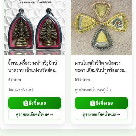
จี้พระเครื่องรางท้าววิรูปักษ์
ผานไถพลิกชีวิต พลิกดวง
นาคราช เจ้าแห่งทรัพย์สมบัติ
ชะตา เลี่ยมกันน้ำพร้อมกรอบ
(รุ่น พระเหนือนาค) ผ่านพิธี
ไข่ปลา ครูบาคำฝั้น วัดกอ
69 บาท
599 บาท
ปลุกเสก
โชค จ.เชียงใหม่
JaruwanNaka1
ศูนย์พระเครื่องพรปู่เจ้า
สั่งซื้อเลย
สั่งซื้อเลย
ดูรายละเอียดทั้งหมด
ดูรายละเอียดทั้งหมด