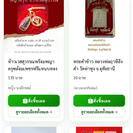
ท้าวเวสสุวรรณพร้อมพญา
พระคำข้าว หลวงพ่อฤาษ๊ลิง
ครุฑล้อมเพชรฟรีแหนบทอง
ดำ วัดท่าซุง จ.อุทัยธานี
135 บาท
20 บาท
หญิง นงลักษณ์
JaruwanNaka1
สั่งซื้อเลย
สั่งซื้อเลย
ดูรายละเอียดทั้งหมด
ดูรายละเอียดทั้งหมด